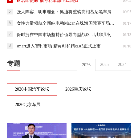
4
命名即使命 福特赛车部正式回归
09/05
5
强大阵容、明晰理念：奥迪将重磅亮相慕尼黑车展
09/05
6
女性力量领航全新纯电动Macan在珠海国际赛车场持续燃情驰骋
01/17
7
保时捷在中国市场坚持价值导向型战略，以非凡韧性为2024财年收官
01/13
8
smart进入智利市场 精灵#1和精灵#3正式上市
01/10
专题
2025
2024
2026
2026中国汽车论坛
2026重庆论坛
2026北京车展