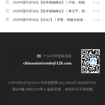
6
2026中国汽车论坛【技术领袖峰会】丨卢游：智能驾驶赋能国际化车企
07 /24
7
2026中国汽车论坛【技术领袖峰会】丨蒋汉平：智能座舱到AI舱驾融合演变的芯片视野
07 /24
8
2026中国汽车论坛【论坛2】丨李蕾：构建全链条供应链韧性——可持续供应链建设和尽职调查
07 /24
7*24小时投稿信箱
chinaautotrends@126.com
COPYRIGHT@2019 汽车趋势网 ALL RIGHT RESERVED.
琼ICP备19002218号-1
版权所有，未经许可不得转载