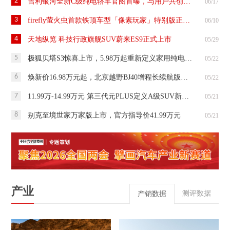
2
吉利银河全新C级纯电轿车官图首曝，与用户共创定名“银河TT”！
06/17
3
firefly萤火虫首款铁顶车型「像素玩家」特别版正式发布
06/10
4
天地纵览 科技行政旗舰SUV蔚来ES9正式上市
05/29
5
极狐贝塔S3惊喜上市，5.98万起重新定义家用纯电标杆
05/22
6
焕新价16.98万元起，北京越野BJ40增程长续航版正式上市
05/22
7
11.99万-14.99万元 第三代元PLUS定义A级SUV新标杆
05/21
8
别克至境世家万家版上市，官方指导价41.99万元
05/21
产业
测评数据
产销数据