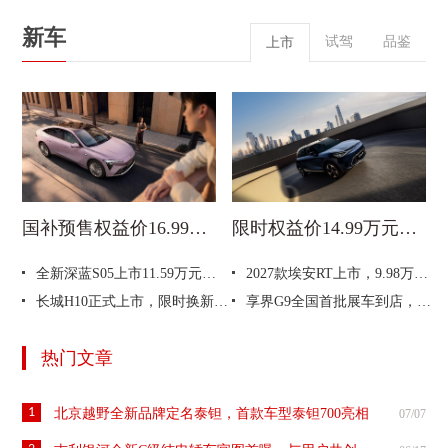
新车
试驾
品鉴
上市
国补预售权益价16.99万元起，别克至境L7纯电开启预售
限时权益价14.99万元起，全新一代smart精灵1号上市
全新深蓝S05上市11.59万元起，全球时尚激光智能SUV全面进阶
2027款埃安RT上市，9.98万元起
长城H10正式上市，限时换新价20.18万元起
享界G9全国首批展车到店，预售价43.98万元起
热门文章
1
北京越野全新品牌定名泰钽，首款车型泰钽700亮相
07/07