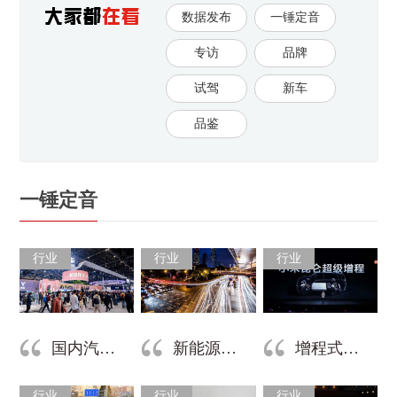
数据发布
一锤定音
专访
品牌
试驾
新车
品鉴
一锤定音
行业
行业
行业
国内汽车为什么卖不动了？
新能源车“保值期”为何越来越短
增程式电动车正在加快淘汰
行业
行业
行业