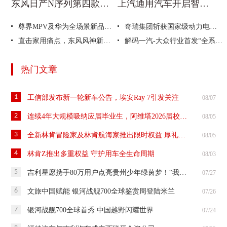
东风日产N序列第四款车型NX7亮相
上汽通用汽车开启智电转型与全球化发展新境
尊界MPV及华为全场景新品发布会在深圳举办
奇瑞集团斩获国家级动力电池安全赛事大奖
直击家用痛点，东风风神新能源8系为市场开出两剂“猛药”
解码一汽-大众行业首发“全系双终身质保”的品质底座——卓越制造篇
热门文章
1
工信部发布新一轮新车公告，埃安Ray 7引发关注
08/07
2
连续4年大规模吸纳应届毕业生，阿维塔2026届校招生正式入职
08/05
3
全新林肯冒险家及林肯航海家推出限时权益 厚礼开启豪华臻享
08/05
4
林肯Z推出多重权益 守护用车全生命周期
08/03
5
吉利星愿携手80万用户点亮贵州少年绿茵梦！“我们的星愿”第二季圆满收官
07/27
6
文旅中国赋能 银河战舰700全球鉴赏周登陆米兰
07/26
7
银河战舰700全球首秀 中国越野闪耀世界
07/24