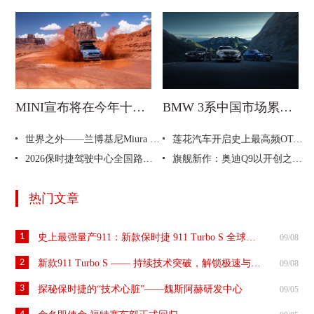
MINI宣布将在今年十月征战“叛逆者拉力赛”
BMW 3系中国市场累计销量突破200万辆 新世代BMW i3即将开启全新篇章
世界之外——兰博基尼Miura SV诞生55周年
莲花汽车开启史上最高频OTA 转向手感新增“运动+”模式，驾控再升级
2026保时捷驾驶中心全国路演第四站登陆天津，纯电动Cayenne再征专业赛道
旗舰新作：奥迪Q9以开创之姿重塑空间感与舒适体验
热门文章
1
史上最强量产911：新款保时捷 911 Turbo S 全球首发
09/08
2
新款911 Turbo S —— 持续技术突破，解锁极速与日常的边界
09/08
3
探秘保时捷的“技术心脏”——魏斯阿赫研发中心
09/05