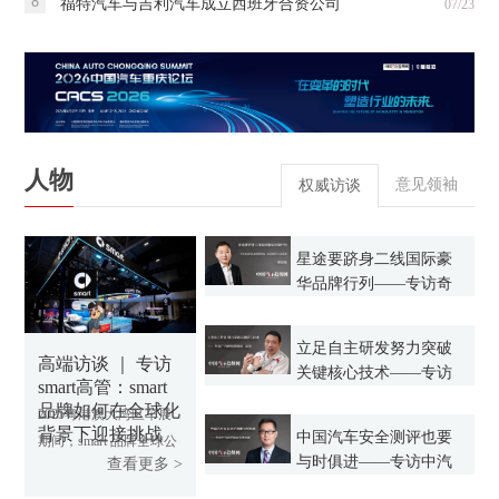
8
福特汽车与吉利汽车成立西班牙合资公司
07/23
人物
意见领袖
权威访谈
星途要跻身二线国际豪
华品牌行列——专访奇
瑞汽车总经理助理、星
途营销中心总经理黄招
立足自主研发努力突破
根
高端访谈 ｜ 专访
关键核心技术——专访
smart高管：smart
广汽研究院院长吴坚
品牌如何在全球化
2025粤港澳大湾区车展
背景下迎接挑战
中国汽车安全测评也要
期间，smart 品牌全球公
与时俱进——专访中汽
查看更多 >
司 CEO佟湘北、smart 品
测评副主任李向荣
牌全球公司 CMO张明霞