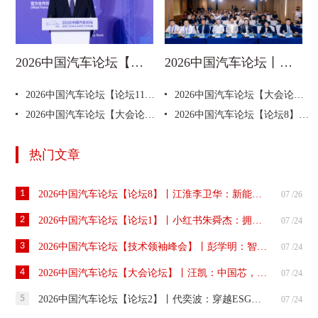
2026中国汽车论坛【大会论坛】丨付炳锋：共绘汽车产业高质量发展新蓝图
2026中国汽车论坛丨星闪数字车钥匙产业发展论坛成功召开
2026中国汽车论坛【论坛11】丨吉利唐黎明：中国新能源汽车全球化机遇与挑战，从规模红利走向深水区博弈
2026中国汽车论坛【大会论坛】丨零跑朱江明：自研打底 技术破局——中国汽车高质量发展的零跑思考
2026中国汽车论坛【大会论坛】丨上汽贾健旭：面向全球，实现智能化高质量协同发展
2026中国汽车论坛【论坛8】丨长安李宁：长安汽车质量强企战略思考与实践
热门文章
1
2026中国汽车论坛【论坛8】丨江淮李卫华：新能源商用车产业链技术质量与安全管控实践
07 /26
2
2026中国汽车论坛【论坛1】丨小红书朱舜杰：拥抱用户，建立长效经营阵地
07 /24
3
2026中国汽车论坛【技术领袖峰会】丨彭学明：智驾的发展路径和思考
07 /24
4
2026中国汽车论坛【大会论坛】丨汪凯：中国芯，走向端侧智能算力平台
07 /24
5
2026中国汽车论坛【论坛2】丨代奕波：穿越ESG评级 释放ESG管理价值
07 /24