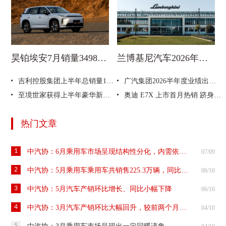
昊铂埃安7月销量34987辆，同比增长31.74%，全新Ray系列蓄势待发
兰博基尼汽车2026年上半年业绩持续增长
吉利控股集团上半年总销量193.5万辆 创历史新高
广汽集团2026半年度业绩出炉，昊铂埃安销量同比增长15%
至境世家获得上半年豪华新能源MPV销量冠军
奥迪 E7X 上市首月热销 跻身30万级纯电SUV市场前三
热门文章
1
中汽协：6月乘用车市场呈现结构性分化，内需依然承压，出口快速增长
07/09
2
中汽协：5月乘用车乘用车共销售225.3万辆，同比两位数下滑
06/10
3
中汽协：5月汽车产销环比增长、同比小幅下降
06/10
4
中汽协：3月汽车产销环比大幅回升，较前两个月有所好转
04/10
5