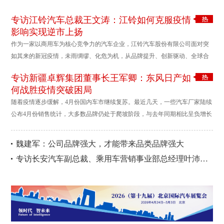
、smart 品牌全球公司
专访江铃汽车总裁王文涛：江铃如何克服疫情
CTO?军，就smart品牌发
影响实现逆市上扬
展现状及车展上推出的
作为一家以商用车为核心竞争力的汽车企业，江铃汽车股份有限公司面对突
smart#1经典焕新款等话
如其来的新冠疫情，未雨绸缪、化危为机，从品牌提升、创新驱动、全球合
题，与包括一锤定音、
作、深化渠道、成本管控等多方面发力，连续6个月实现汽车产销、营业收入
中国汽车趋势网等国内
专访新疆卓辉集团董事长王军卿：东风日产如
和营业利润逆势增长。
媒体进行了沟通和交
何战胜疫情突破困局
流。
随着疫情逐步缓解，4月份国内车市继续复苏。最近几天，一些汽车厂家陆续
公布4月份销售统计，大多数品牌仍处于爬坡阶段，与去年同期相比呈负增长
或者大致持平，实现正增长的没有几家，东风日产则是其一。
魏建军：公司品牌强大，才能带来品类品牌强大
专访长安汽车副总裁、乘用车营销事业部总经理叶沛：全面贯彻“客户为尊”坚守五大诚信服务承诺