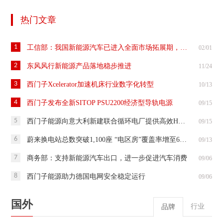
热门文章
1
工信部：我国新能源汽车已进入全面市场拓展期，保持快速增长态势
02/01
2
东风风行新能源产品落地稳步推进
11/24
3
西门子Xcelerator加速机床行业数字化转型
10/13
4
西门子发布全新SITOP PSU2200经济型导轨电源
09/15
5
西门子能源向意大利新建联合循环电厂提供高效HL燃机
09/15
6
蔚来换电站总数突破1,100座 “电区房”覆盖率增至64.13%
09/13
7
商务部：支持新能源汽车出口，进一步促进汽车消费
09/06
8
西门子能源助力德国电网安全稳定运行
09/06
国外
行业
品牌