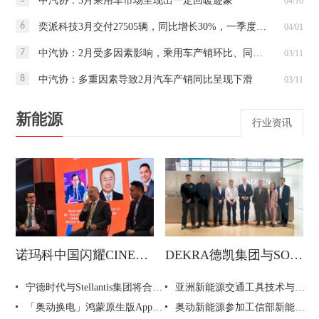
中汽协：3月乘用车市场呈现出一定回暖迹象
04/10
6
奕派科技3月交付27505辆，同比增长30%，一季度同比三连涨！
04/01
7
中汽协：2月受多因素影响，乘用车产销环比、同比均呈下降
03/11
8
中汽协：多重因素导致2月汽车产销同比呈现下滑
03/11
新能源
行业资讯
诺玛科中国闪耀CINEVE 见证中墨合作新机遇
DEKRA德凯集团与SOSEN崧盛股份共商新能源发展新机遇
宁德时代与Stellantis集团将合资建厂 总投资高达41亿欧元
亚洲新能源交通工具技术与产业展览会2025年7月举办
「奥动换电」鸿蒙原生版App正式上架
奥动新能源参加工信部新能源汽车换电模式发展座谈会