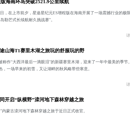
版海南环岛突破2521.9公里续航
日-10日，在上市前夕，星途星纪元ES增程版在海南开展了一场震撼行业的极
环岛勒芒式长续航耐久挑战赛”。
途山海T1赛里木湖之旅玩的舒服玩的野
被称作“大西洋最后一滴眼泪”的新疆赛里木湖，迎来了一年中最美的季节
热，一场早来的初雪，又让湖畔的秋风略带些寒意。
同开启“纵横野”滦河地下森林穿越之旅
野”内蒙古滦河地下森林穿越之旅于近日正式收官。