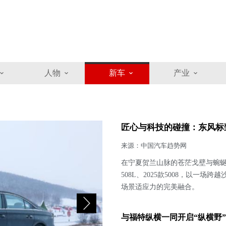
人物
新车
产业
匠心与科技的碰撞：东风标
来源：中国汽车趋势网
在宁夏贺兰山脉的苍茫戈壁与蜿蜒山
508L、2025款5008，以
场景适应力的完美融合。
与福特纵横一同开启“纵横野