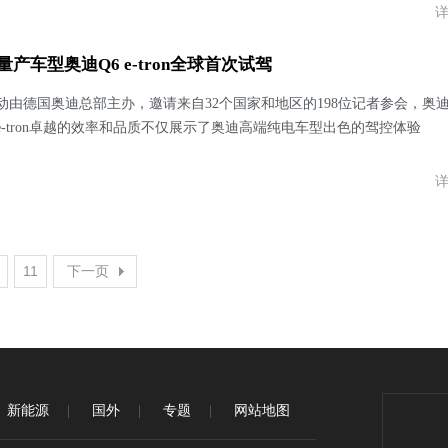
量产车型奥迪Q6 e-tron全球首次试驾
动由德国奥迪总部主办，邀请来自32个国家和地区的198位记者参会，奥
和SQ6 e-tron卓越的效率和品质不仅展示了奥迪高端纯电车型出色的驾控体验
11
下一页
新能源
国外
专题
网站地图