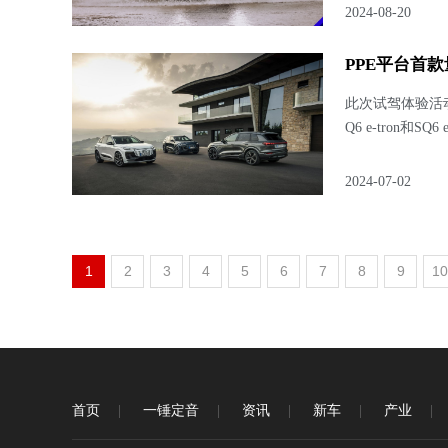
2024-08-20
PPE平台首款
此次试驾体验活
Q6 e-tron
2024-07-02
1
2
3
4
5
6
7
8
9
10
首页
一锤定音
资讯
新车
产业