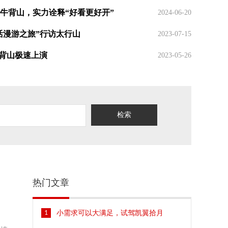
弯牛背山，实力诠释“好看更好开”
2024-06-20
系生活漫游之旅”行访太行山
2023-07-15
福特探险者勇闯“死亡之海”塔克拉玛干
2
旅牛背山极速上演
2023-05-26
检索
热门文章
1
小需求可以大满足，试驾凯翼拾月