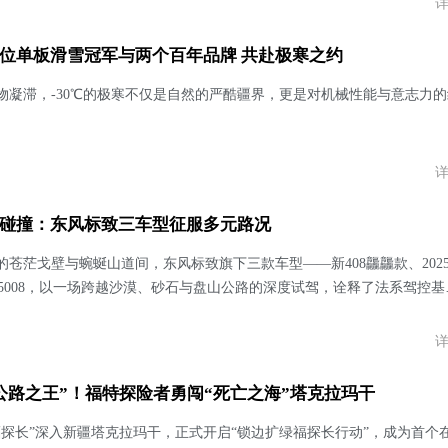
位单板滑雪冠军与两个百年品牌 共赴极寒之约
物凝滞，-30℃的极寒不仅是自然的严酷疆界，更是对机械性能与意志力的
碰撞：东风标致三车型征服多元路况
苍茫戈壁与蜿蜒山道间，东风标致旗下三款车型——新408龘龘款、202
25款5008，以一场跨越沙漠、砂石与盘山公路的深度试驾，诠释了法系驾控基
的完美融合。
公路之王”！福特探险者勇闯“死亡之海”塔克拉玛干
福探长”深入新疆塔克拉玛干，正式开启“锁边扩绿福探长行动”，成为首个