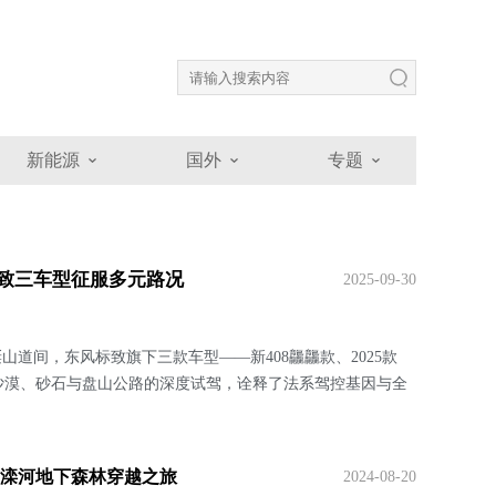
新能源
国外
专题
致三车型征服多元路况
2025-09-30
道间，东风标致旗下三款车型——新408龘龘款、2025款
一场跨越沙漠、砂石与盘山公路的深度试驾，诠释了法系驾控基因与全
”滦河地下森林穿越之旅
2024-08-20