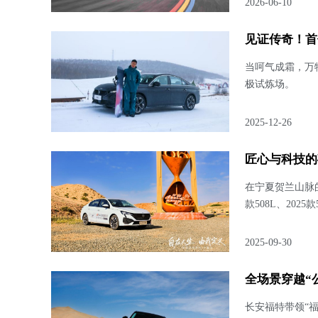
2026-06-10
见证传奇！首
当呵气成霜，万
极试炼场。
2025-12-26
匠心与科技的
在宁夏贺兰山脉的
款508L、20
与全场景适应力
2025-09-30
全场景穿越“
长安福特带领“