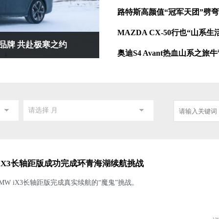
路特斯高颜值“冠军天团”劈
MAZDA CX-50行也“山
品牌 共赴极寒之约
全场景穿越“公路之王”！
奥迪S4 Avant热血山系之
请选择 月
 iX3长轴距版成功完成环青海湖续航挑战
MW iX3长轴距版完成真实续航的“魔鬼”挑战。