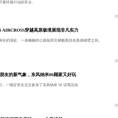
开展环保行动的车企。
C5 AIRCROSS穿越高原极境展现非凡实力
峡谷的深处，一条蜿蜒的公路如同天梯般悬挂在悬崖峭壁之间。
朋友的新气象，东风纳米06顾家又好玩
月 25 日，一锤定音在北京参加了东风纳米 06 试驾活动