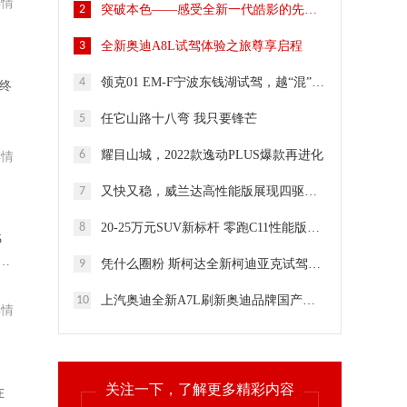
详情
2
突破本色——感受全新一代皓影的先端科技魅力
3
全新奥迪A8L试驾体验之旅尊享启程
4
领克01 EM-F宁波东钱湖试驾，越“混”越出彩
终
5
任它山路十八弯 我只要锋芒
6
耀目山城，2022款逸动PLUS爆款再进化
详情
7
又快又稳，威兰达高性能版展现四驱中型SUV标杆硬实力
8
20-25万元SUV新标杆 零跑C11性能版抢先试驾
5
因
9
凭什么圈粉 斯柯达全新柯迪亚克试驾报告来了
10
上汽奥迪全新A7L刷新奥迪品牌国产豪华新高度
详情
关注一下，了解更多精彩内容
在