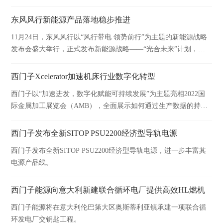
东风风行新能源产品落地稳步推进
11月24日，东风风行以“风行带电 领势前行”为主题的新能源战略
发布会盛大举行，正式发布新能源战略——“光合未来”计划，并
亮相新能源专属标识极光绿劲狮标以及风行雷霆、旗舰MPV概念
车两款重磅车型。以领先技术积累为依托，东风风行新能源产品
西门子Xcelerator加速机床行业数字化转型
落地稳步推进，正步入发展的“快车道”。
西门子以“加速进发，数字化赋能可持续发展”为主题亮相2022国
际金属加工展览会（AMB），全面展示如何通过生产数据的持续
分析，释放机床优化的巨大潜力。
西门子发布全新SITOP PSU2200经济型导轨电源
西门子发布全新SITOP PSU2200经济型导轨电源，进一步丰富其
电源产品线。
西门子能源向意大利新建联合循环电厂提供高效HL燃机
西门子能源将在意大利伦巴第大区奥斯蒂利亚镇承建一项联合循
环发电厂交钥匙工程。