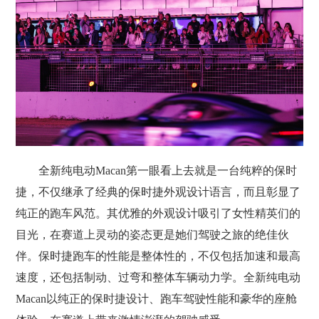
全新纯电动Macan第一眼看上去就是一台纯粹的保时
捷，不仅继承了经典的保时捷外观设计语言，而且彰显了
纯正的跑车风范。其优雅的外观设计吸引了女性精英们的
目光，在赛道上灵动的姿态更是她们驾驶之旅的绝佳伙
伴。保时捷跑车的性能是整体性的，不仅包括加速和最高
速度，还包括制动、过弯和整体车辆动力学。全新纯电动
Macan以纯正的保时捷设计、跑车驾驶性能和豪华的座舱