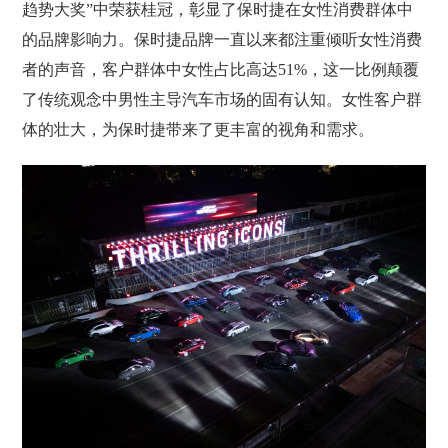
趋势大奖”中荣获桂冠，彰显了保时捷在女性消费群体中
的品牌影响力。保时捷品牌一直以来都注重倾听女性消费
者的声音，客户群体中女性占比高达51%，这一比例颠覆
了传统观念中男性主导汽车市场的固有认知。女性客户群
体的壮大，为保时捷带来了更丰富的视角和需求。