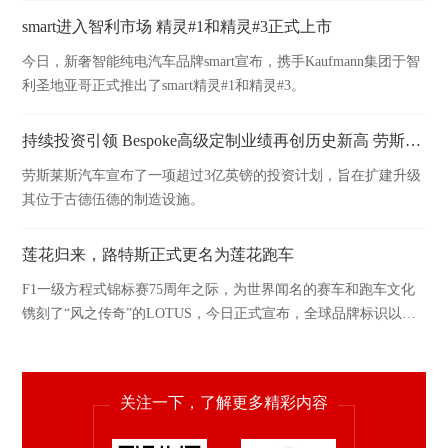
smart进入智利市场 精灵#1和精灵#3正式上市
今日，新奢智能纯电汽车品牌smart宣布，携手Kaufmann集团于智
利圣地亚哥正式推出了smart精灵#1和精灵#3。
持续投资引领 Bespoke高级定制业绩再创历史新高 劳斯莱斯2024年硕果斐然
劳斯莱斯汽车宣布了一项超过3亿英镑的投资计划，旨在扩建升级
其位于古德伍德的制造设施。
莲花归来，路特斯正式更名为莲花跑车
F1一级方程式锦标赛75周年之际，为世界闻名的赛车和跑车文化
镌刻了“风之传奇”的LOTUS，今日正式宣布，全球品牌标识以及
中文名称“莲花”在中国市场的回归——即日起，路特斯正式更名
为“莲花跑车”。
关注一下，了解更多精彩内容