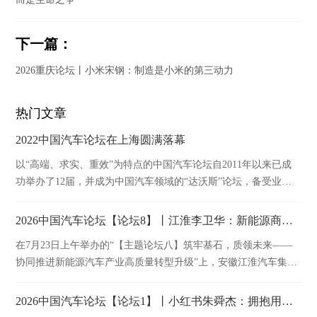
下一篇：
2026重庆论坛丨小米宋钢：制造是小米的第三动力
热门文章
2022中国汽车论坛在上海圆满落幕
以“高端、求实、重效”为特点的中国汽车论坛自2011年以来已成
功举办了12届，并成为中国汽车领域的“达沃斯”论坛，备受业内
外广泛关注。作为汽车行业顶级盛会，中国汽车论坛依托于汽车
行业权威组织——中国汽车工业协会，将继续充分发挥桥梁和纽
2026中国汽车论坛【论坛8】丨江淮李卫华：新能源商用车产业链技术质量与安全管控实践
带作用，强力打造及时向行业输出新思想和智慧碰撞的高水平交
在7月23日上午举办的“【主题论坛八】筑牢基石，质领未来——
流平台，继续助推我国汽车产业高质量发展，早日共圆汽车强国
协同推进新能源汽车产业高质量转型升级”上，安徽江淮汽车集团
梦！
股份有限公司副总经理、首席质量官李卫华发表精彩演讲。
2026中国汽车论坛【论坛1】丨小红书朱舜杰：拥抱用户，建立长效经营阵地