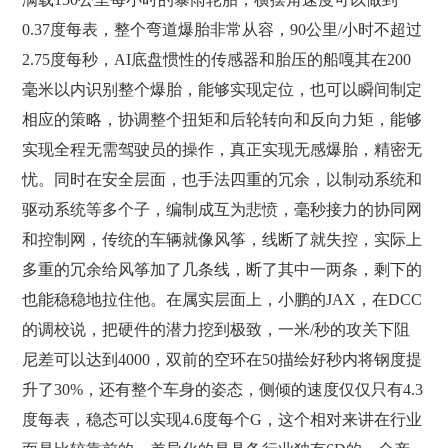
0.37度每表，整个弯道爆胎非常从容，90公里/小时不超过
2.75度每秒，AI底盘惯性的传感器和胎压的船嘎其在200
毫米以内识别整个爆胎，能够实现定位，也可以瞬间制定
相应的策略，协调整个扭矩和后轮转向和反向力矩，能够
实现全程无需驾驶员的操作，真正实现无感爆胎，精密无
忧。同时在安全层面，也手法四重的冗余，以制动系统和
驱动系统等多个子，编制成互为悲愤，毫秒接力的协同网
和控制网，传统的车辆就像风筝，线断了就失控，实际上
多重的冗余给风筝加了几条线，断了其中一两条，剩下的
也能稳稳地拉住他。在属实层面上，小鹏的JAX，在DCC
的调校说，把硬件的潜力挖到极致，一米/秒的攻关下阻
尼差可以达到4000，双前的空环在50描绘好秒内将钢度提
升了30%，还有整个车身的姿态，侧倾的速度仅仅只有4.3
度每表，稳态可以实现4.6度每个G，这个相对来讲在行业