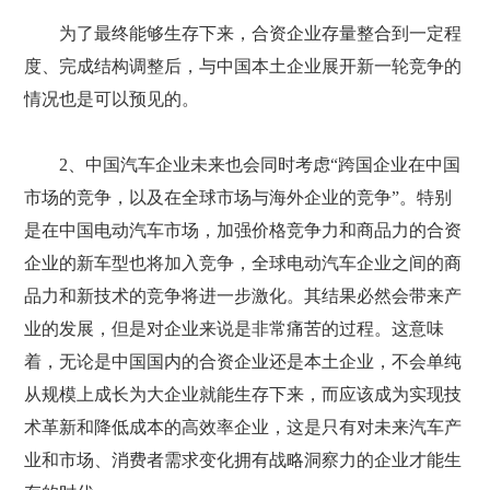
为了最终能够生存下来，合资企业存量整合到一定程
度、完成结构调整后，与中国本土企业展开新一轮竞争的
情况也是可以预见的。
2、中国汽车企业未来也会同时考虑“跨国企业在中国
市场的竞争，以及在全球市场与海外企业的竞争”。特别
是在中国电动汽车市场，加强价格竞争力和商品力的合资
企业的新车型也将加入竞争，全球电动汽车企业之间的商
品力和新技术的竞争将进一步激化。其结果必然会带来产
业的发展，但是对企业来说是非常痛苦的过程。这意味
着，无论是中国国内的合资企业还是本土企业，不会单纯
从规模上成长为大企业就能生存下来，而应该成为实现技
术革新和降低成本的高效率企业，这是只有对未来汽车产
业和市场、消费者需求变化拥有战略洞察力的企业才能生