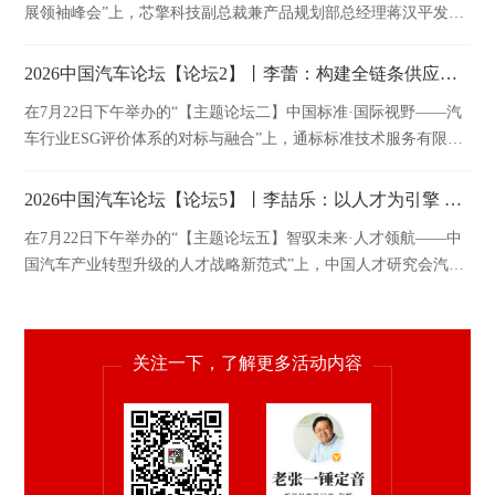
展领袖峰会”上，芯擎科技副总裁兼产品规划部总经理蒋汉平发表
精彩演讲。
2026中国汽车论坛【论坛2】丨李蕾：构建全链条供应链韧性——可持续供应链建设和尽职调查
在7月22日下午举办的“【主题论坛二】中国标准·国际视野——汽
车行业ESG评价体系的对标与融合”上，通标标准技术服务有限公
司管理与保证事业群可持续发展总经理李蕾发表精彩演讲。
2026中国汽车论坛【论坛5】丨李喆乐：以人才为引擎 驱动产业升级的创新实践与探索
在7月22日下午举办的“【主题论坛五】智驭未来·人才领航——中
国汽车产业转型升级的人才战略新范式”上，中国人才研究会汽车
人才专业委员会秘书长李喆乐发表精彩演讲。
关注一下，了解更多活动内容