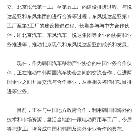
立、北京现代第一工厂至第五工厂的建设推进过程、与悦
达起亚和东风集团的进行合资等过程，东风悦达起亚第1
工厂至第3工厂的建设推进过程、长期参与与中方合作伙
伴，即北京汽车、东风汽车、悦达集团等企业的协商和业
务推进等，推动北京现代和东风悦达起亚的成长和发展。
现在，作为韩国汽车移动产业协会的中国业务合作伙
伴，正在推动中韩两国汽车协会之间的交流合作，促进两
国企业之间开展交流与合作事业，从事相关咨询和项目推
进等业务。
目前，正在与中国地方政府合作，利用韩国和海外的
技术和市场资源，盘活当地的一家电动商用车工厂，今后
将把该工厂培育成中国和韩国及海外企业合作的典范。