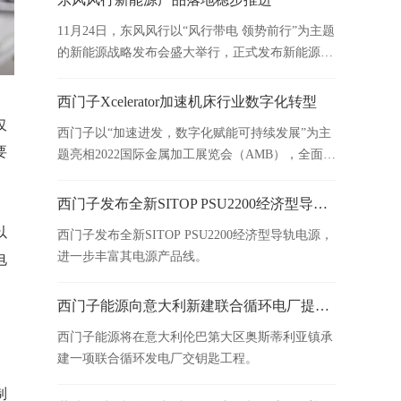
11月24日，东风风行以“风行带电 领势前行”为主题
的新能源战略发布会盛大举行，正式发布新能源战
略——“光合未来”计划，并亮相新能源专属标识极
光绿劲狮标以及风行雷霆、旗舰MPV概念车两款重
西门子Xcelerator加速机床行业数字化转型
磅车型。以领先技术积累为依托，东风风行新能源
仅
西门子以“加速进发，数字化赋能可持续发展”为主
产品落地稳步推进，正步入发展的“快车道”。
要
题亮相2022国际金属加工展览会（AMB），全面展
示如何通过生产数据的持续分析，释放机床优化的
巨大潜力。
西门子发布全新SITOP PSU2200经济型导轨电源
以
西门子发布全新SITOP PSU2200经济型导轨电源，
进一步丰富其电源产品线。
电
西门子能源向意大利新建联合循环电厂提供高效HL燃机
西门子能源将在意大利伦巴第大区奥斯蒂利亚镇承
建一项联合循环发电厂交钥匙工程。
制