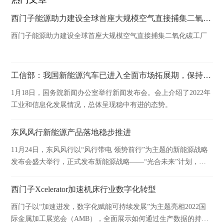
西门子能源助力建设全球首座大规模空气直接捕集二氧化碳工厂
西门子能源助力建设全球首座大规模空气直接捕集二氧化碳工厂
工信部：我国新能源汽车已进入全面市场拓展期，保持快速增长态势
1月18日，国务院新闻办公室举行新闻发布会。会上介绍了2022年
工业和信息化发展情况，总体呈现稳中有进的态势。
东风风行新能源产品落地稳步推进
11月24日，东风风行以“风行带电 领势前行”为主题的新能源战略
发布会盛大举行，正式发布新能源战略——“光合未来”计划，并
亮相新能源专属标识极光绿劲狮标以及风行雷霆、旗舰MPV概念
车两款重磅车型。以领先技术积累为依托，东风风行新能源产品
西门子Xcelerator加速机床行业数字化转型
落地稳步推进，正步入发展的“快车道”。
西门子以“加速进发，数字化赋能可持续发展”为主题亮相2022国
际金属加工展览会（AMB），全面展示如何通过生产数据的持续