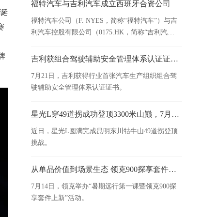
度闪耀世界。
福特汽车与吉利汽车成立西班牙合资公司
中诞
福特汽车公司（F. NYES，简称“福特汽车”）与吉
赛
利汽车控股有限公司（0175.HK，简称“吉利汽
车”）达成协议，双方将在西班牙瓦伦西亚工厂成
立合资公司。
牌
吉利获组合驾驶辅助安全管理体系认证证书，辅助驾驶安全保障能力获国家级权威机构认可
7月21日，吉利获得行业首张汽车生产组织组合驾
驶辅助安全管理体系认证证书。
星光L穿49道拐成功登顶3300米山巅，7月16日晚8点正式上市
近日，星光L圆满完成昆明东川牯牛山49道拐登顶
挑战。
从单品价值到场景生态 领克900探享套件正式发布
7月14日，领克举办“暑期远行第一课暨领克900探
享套件上新”活动。