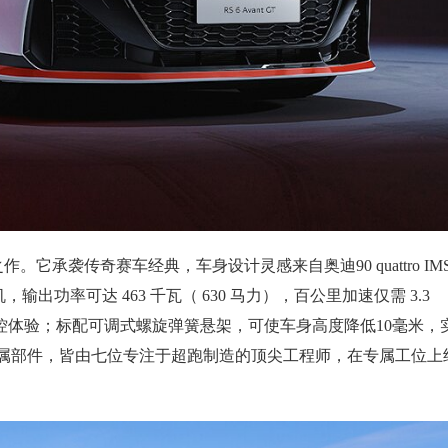
峰绝版之作。它承袭传奇赛车经典，车身设计灵感来自奥迪90 quattro IM
输出功率可达 463 千瓦（ 630 马力），百公里加速仅需 3.3
控体验；标配可调式螺旋弹簧悬架，可使车身高度降低10毫米，
GT的专属部件，皆由七位专注于超跑制造的顶尖工程师，在专属工位上