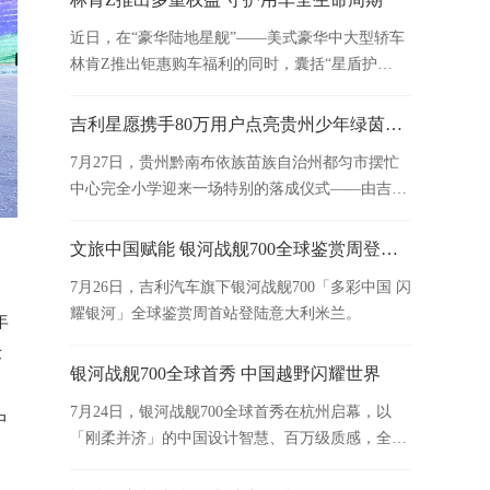
近日，在“豪华陆地星舰”——美式豪华中大型轿车
林肯Z推出钜惠购车福利的同时，囊括“星盾护
航”延保、事故无忧包、定期保养套餐等多项权益
与升级服务也已同步上线。
吉利星愿携手80万用户点亮贵州少年绿茵梦！“我们的星愿”第二季圆满收官
7月27日，贵州黔南布依族苗族自治州都匀市摆忙
中心完全小学迎来一场特别的落成仪式——由吉利
星愿捐建的“星愿足球场”正式启用，吉利星愿“我们
的星愿”圆梦计划第二季圆满收官。
文旅中国赋能 银河战舰700全球鉴赏周登陆米兰
7月26日，吉利汽车旗下银河战舰700「多彩中国 闪
耀银河」全球鉴赏周首站登陆意大利米兰。
年
术
银河战舰700全球首秀 中国越野闪耀世界
、
7月24日，银河战舰700全球首秀在杭州启幕，以
中
「刚柔并济」的中国设计智慧、百万级质感，全面
展示其性能之上的质感进化，让中国越野以中华气