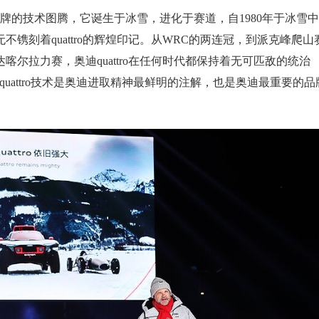
作为奥迪品牌的技术图腾，它诞生于冰雪，进化于赛道，自1980年于冰雪
镌刻着quattro的辉煌印记。从WRC的两连冠，到派克峰爬山
喀尔拉力赛，奥迪quattro在任何时代都保持着无可匹敌的统治
uattro技术是奥迪进取精神最鲜明的注解，也是奥迪最重要的品