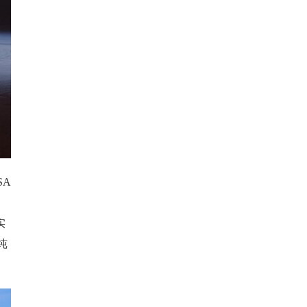
SA
实
纯