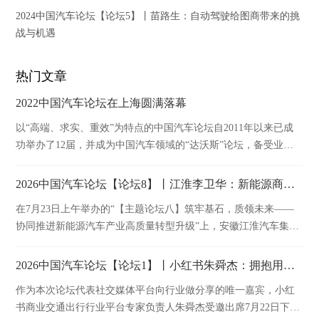
2024中国汽车论坛【论坛5】丨苗路生：自动驾驶给图商带来的挑
战与机遇
热门文章
2022中国汽车论坛在上海圆满落幕
以“高端、求实、重效”为特点的中国汽车论坛自2011年以来已成
功举办了12届，并成为中国汽车领域的“达沃斯”论坛，备受业内
外广泛关注。作为汽车行业顶级盛会，中国汽车论坛依托于汽车
行业权威组织——中国汽车工业协会，将继续充分发挥桥梁和纽
2026中国汽车论坛【论坛8】丨江淮李卫华：新能源商用车产业链技术质量与安全管控实践
带作用，强力打造及时向行业输出新思想和智慧碰撞的高水平交
在7月23日上午举办的“【主题论坛八】筑牢基石，质领未来——
流平台，继续助推我国汽车产业高质量发展，早日共圆汽车强国
协同推进新能源汽车产业高质量转型升级”上，安徽江淮汽车集团
梦！
股份有限公司副总经理、首席质量官李卫华发表精彩演讲。
2026中国汽车论坛【论坛1】丨小红书朱舜杰：拥抱用户，建立长效经营阵地
作为本次论坛代表社交媒体平台向行业做分享的唯一嘉宾，小红
书商业交通出行行业平台专家负责人朱舜杰受邀出席7月22日下午