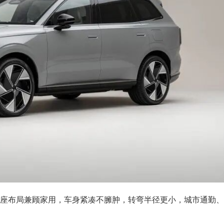
车身比例，7座布局兼顾家用，车身紧凑不臃肿，转弯半径更小，城市通勤