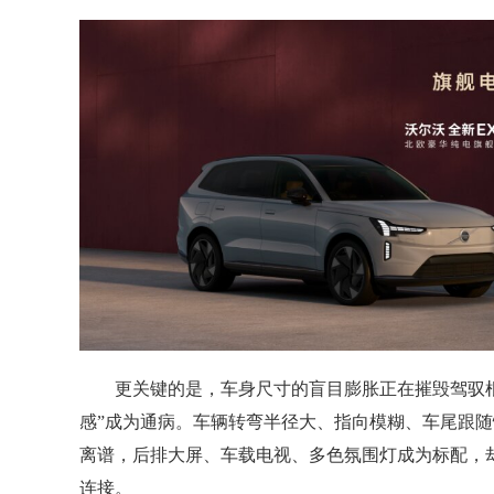
更关键的是，车身尺寸的盲目膨胀正在摧毁驾驭根
感”成为通病。车辆转弯半径大、指向模糊、车尾跟随
离谱，后排大屏、车载电视、多色氛围灯成为标配，
连接。