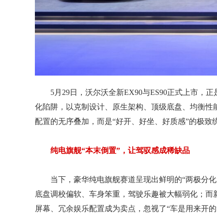
5月29日，沃尔沃全新EX90与ES90正式上市
化陷阱，以克制设计、原生架构、顶级底盘、均衡性
配置的无序叠加，而是“好开、好坐、好质感”的极致
纯电旗舰“本末倒置”，让驾驭感成稀缺品
当下，豪华纯电旗舰赛道呈现出鲜明的“两极分化
底盘调校偏软、车身笨重，驾驶乐趣被大幅弱化；而新
屏幕、冗余娱乐配置成为卖点，忽视了“车是用来开的