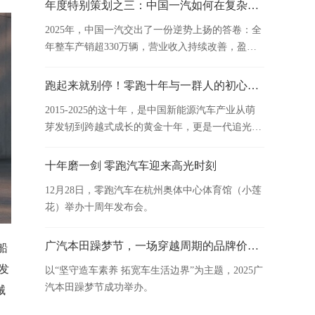
标。
年度特别策划之三：中国一汽如何在复杂环境中实现正增长
2025年，中国一汽交出了一份逆势上扬的答卷：全
年整车产销超330万辆，营业收入持续改善，盈利
水平稳居行业前列，更实现连续17年中央企业经营
业绩考核A级的行业奇迹。
跑起来就别停！零跑十年与一群人的初心坚守
2015-2025的这十年，是中国新能源汽车产业从萌
芽发轫到跨越式成长的黄金十年，更是一代追光者
在时代的不确定性中，怀揣初心笃定前行的十年。
十年磨一剑 零跑汽车迎来高光时刻
12月28日，零跑汽车在杭州奥体中心体育馆（小莲
花）举办十周年发布会。
广汽本田躁梦节，一场穿越周期的品牌价值实践
船
发
以“坚守造车素养 拓宽车生活边界”为主题，2025广
汽本田躁梦节成功举办。
械