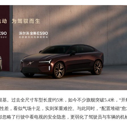
基。过去全尺寸车型长度约5米，如今不少旗舰突破5.4米，“开
性差，看似气场十足，实则笨重难控。与此同时，“配置堆砌”愈
却忽略了行驶中看电视的安全隐患，更弱化了驾驶员与车辆的机