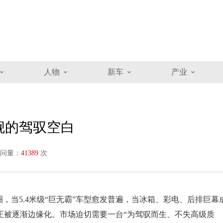
人物
新车
产业
旗舰的驾驭空白
问量：
41389
次
，当5.4米级“巨无霸”车型愈发普遍，当冰箱、彩电、后排巨幕
正被逐渐边缘化。市场迫切需要一台“为驾驭而生、不失高级质