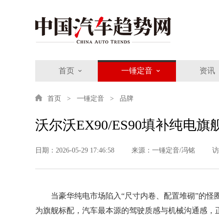
首页
一锤定音
资讯
首页
一锤定音
品牌
沃尔沃EX90/ES90填补纯电
日期：2026-05-29 17:46:58
来源：一锤定音/冯铭
访
当豪华纯电市场陷入“尺寸内卷、配置堆砌”的怪圈
为旗舰标配，汽车最本源的驾驶质感与机械沟通感，