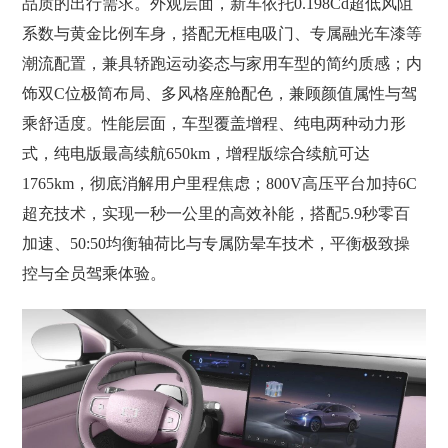
品质的出行需求。外观层面，新车依托0.198Cd超低风阻
系数与黄金比例车身，搭配无框电吸门、专属融光车漆等
潮流配置，兼具轿跑运动姿态与家用车型的简约质感；内
饰双C位极简布局、多风格座舱配色，兼顾颜值属性与驾
乘舒适度。性能层面，车型覆盖增程、纯电两种动力形
式，纯电版最高续航650km，增程版综合续航可达
1765km，彻底消解用户里程焦虑；800V高压平台加持6C
超充技术，实现一秒一公里的高效补能，搭配5.9秒零百
加速、50:50均衡轴荷比与专属防晕车技术，平衡极致操
控与全员驾乘体验。