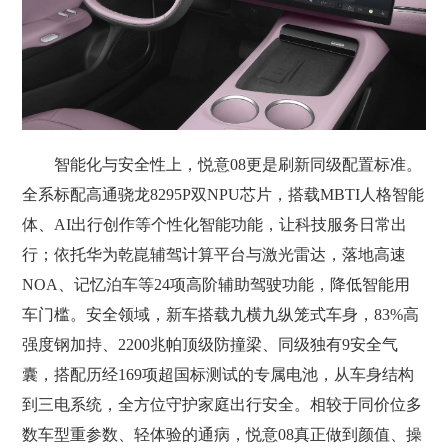
智能化与安全性上，悦意08更是刷新同级配置标准。
全系标配高通骁龙8295P双NPU芯片，搭载MBTI人格智能
体、AI出行创作等个性化智能功能，让科技服务日常出
行；依托华为乾崑辅驾计算平台与激光雷达，落地高速
NOA、记忆泊车等24项高阶辅助驾驶功能，降低智能用
车门槛。安全领域，新车搭载九横九纵笼式车身，83%高
强度钢加持、2200兆帕顶级防撞梁、同级独有9安全气
囊，搭配历经169项超国标测试的专属电池，从车身结构
到三电系统，全方位守护家庭出行安全。相较于同价位多
数车型重参数、轻体验的通病，悦意08真正做到颜值、操