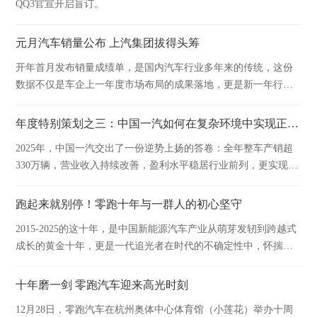
QQ3官宣开启盲订。
元月汽车销量公布 上汽集团拔得头筹
开年首月发布销量成绩单，是国内汽车行业多年来的传统，这份
数据不仅是车企上一年度市场布局的成果落地，更是新一年行业
竞争格局的重要风向标。
年度特别策划之三：中国一汽如何在复杂环境中实现正增长
2025年，中国一汽交出了一份逆势上扬的答卷：全年整车产销超
330万辆，营业收入持续改善，盈利水平稳居行业前列，更实现连
续17年中央企业经营业绩考核A级的行业奇迹。
跑起来就别停！零跑十年与一群人的初心坚守
2015-2025的这十年，是中国新能源汽车产业从萌芽发轫到跨越式
成长的黄金十年，更是一代追光者在时代的不确定性中，怀揣初
心笃定前行的十年。
十年磨一剑 零跑汽车迎来高光时刻
12月28日，零跑汽车在杭州奥体中心体育馆（小莲花）举办十周