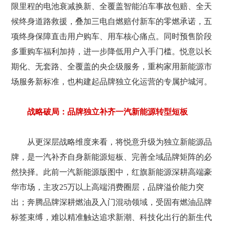
限里程的电池衰减换新、全覆盖智能泊车事故包赔、全天
候终身道路救援，叠加三电自燃赔付新车的零燃承诺，五
项终身保障直击用户购车、用车核心痛点。同时预售阶段
多重购车福利加持，进一步降低用户入手门槛。悦意以长
期化、无套路、全覆盖的央企级服务，重构家用新能源市
场服务新标准，也构建起品牌独立化运营的专属护城河。
战略破局：品牌独立补齐一汽新能源转型短板
从更深层战略维度来看，将悦意升级为独立新能源品
牌，是一汽补齐自身新能源短板、完善全域品牌矩阵的必
然抉择。此前一汽新能源版图中，红旗新能源深耕高端豪
华市场，主攻25万以上高端消费圈层，品牌溢价能力突
出；奔腾品牌深耕燃油及入门混动领域，受固有燃油品牌
标签束缚，难以精准触达追求新潮、科技化出行的新生代