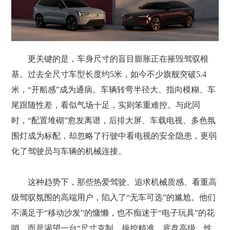
更关键的是，车身尺寸的盲目膨胀正在摧毁驾驭根
基。过去全尺寸车型长度约5米，如今不少旗舰突破5.4
米，“开船感”成为通病。车辆转弯半径大、指向模糊、车
尾跟随性差，看似气场十足，实则笨重难控。与此同
时，“配置堆砌”愈发离谱，后排大屏、车载电视、多色氛
围灯成为标配，却忽略了行驶中看电视的安全隐患，更弱
化了驾驶员与车辆的机械连接。
这种趋势下，那些热爱驾驶、追求机械质感、看重高
级驾驭氛围的高端用户，陷入了“无车可选”的尴尬。他们
不满足于“移动沙发”的慵懒，也不痴迷于“电子玩具”的花
哨，而是渴望一台“尺寸克制、操控精准、底盘高级、性