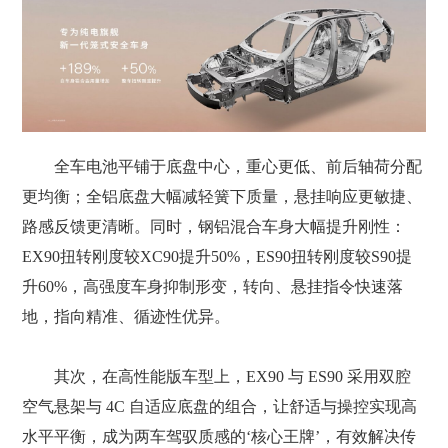
全车电池平铺于底盘中心，重心更低、前后轴荷分配
更均衡；全铝底盘大幅减轻簧下质量，悬挂响应更敏捷、
路感反馈更清晰。同时，钢铝混合车身大幅提升刚性：
EX90扭转刚度较XC90提升50%，ES90扭转刚度较S90提
升60%，高强度车身抑制形变，转向、悬挂指令快速落
地，指向精准、循迹性优异。
其次，在高性能版车型上，EX90 与 ES90 采用双腔
空气悬架与 4C 自适应底盘的组合，让舒适与操控实现高
水平平衡，成为两车驾驭质感的‘核心王牌’，有效解决传