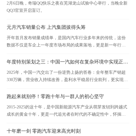
2月6日晚，奇瑞QQ快乐之夜在芜湖龙山试验中心举行，当晚全新
QQ3官宣开启盲订。
元月汽车销量公布 上汽集团拔得头筹
开年首月发布销量成绩单，是国内汽车行业多年来的传统，这份
数据不仅是车企上一年度市场布局的成果落地，更是新一年行业
竞争格局的重要风向标。
年度特别策划之三：中国一汽如何在复杂环境中实现正增长
2025年，中国一汽交出了一份逆势上扬的答卷：全年整车产销超
330万辆，营业收入持续改善，盈利水平稳居行业前列，更实现连
续17年中央企业经营业绩考核A级的行业奇迹。
跑起来就别停！零跑十年与一群人的初心坚守
2015-2025的这十年，是中国新能源汽车产业从萌芽发轫到跨越式
成长的黄金十年，更是一代追光者在时代的不确定性中，怀揣初
心笃定前行的十年。
十年磨一剑 零跑汽车迎来高光时刻