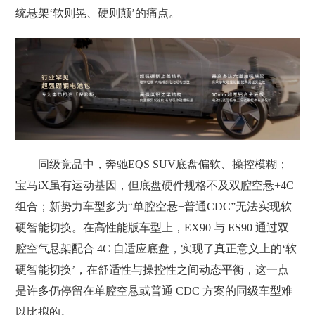
统悬架‘软则晃、硬则颠’的痛点。
同级竞品中，奔驰EQS SUV底盘偏软、操控模糊；
宝马iX虽有运动基因，但底盘硬件规格不及双腔空悬+4C
组合；新势力车型多为“单腔空悬+普通CDC”无法实现软
硬智能切换。在高性能版车型上，EX90 与 ES90 通过双
腔空气悬架配合 4C 自适应底盘，实现了真正意义上的‘软
硬智能切换’，在舒适性与操控性之间动态平衡，这一点
是许多仍停留在单腔空悬或普通 CDC 方案的同级车型难
以比拟的。