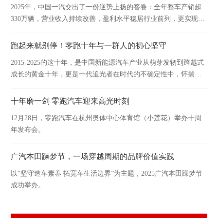
2025年，中国一汽交出了一份逆势上扬的答卷：全年整车产销超
330万辆，营业收入持续改善，盈利水平稳居行业前列，更实现连
续17年中央企业经营业绩考核A级的行业奇迹。
跑起来就别停！零跑十年与一群人的初心坚守
2015-2025的这十年，是中国新能源汽车产业从萌芽发轫到跨越式
成长的黄金十年，更是一代追光者在时代的不确定性中，怀揣初
心笃定前行的十年。
十年磨一剑 零跑汽车迎来高光时刻
12月28日，零跑汽车在杭州奥体中心体育馆（小莲花）举办十周
年发布会。
广汽本田躁梦节，一场穿越周期的品牌价值实践
以“坚守造车素养 拓宽车生活边界”为主题，2025广汽本田躁梦节
成功举办。