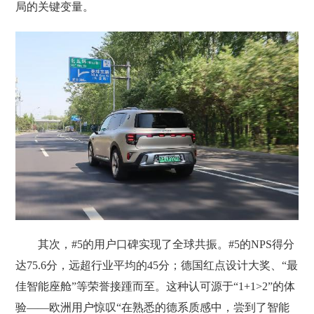
局的关键变量。
其次，#5的用户口碑实现了全球共振。#5的NPS得分
达75.6分，远超行业平均的45分；德国红点设计大奖、“最
佳智能座舱”等荣誉接踵而至。这种认可源于“1+1>2”的体
验——欧洲用户惊叹“在熟悉的德系质感中，尝到了智能