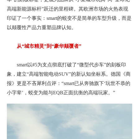
高端新能源标杆”跃迁的里程碑。其欧洲市场的火热表现
印证了一个事实：smart的蜕变不是简单的车型升级，而是
以颠覆性产品力重塑品牌认知。
从“城市精灵”到“豪华颠覆者”
smart以#5为支点彻底打破了“微型代步车”的刻板印
象，建立“高端智能电动SUV”的新认知坐标系。德国《商
报》更是不吝犀利点评：“smart已从奔驰旗下‘玩世不恭的
小字辈’，蜕变为能与EQB正面抗衡的高端玩家。”