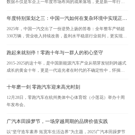
数据不仅是车企上一年度市场布局的成果落地，更是新一年行业
竞争格局的重要风向标。
年度特别策划之三：中国一汽如何在复杂环境中实现正增长
2025年，中国一汽交出了一份逆势上扬的答卷：全年整车产销超
330万辆，营业收入持续改善，盈利水平稳居行业前列，更实现连
续17年中央企业经营业绩考核A级的行业奇迹。
跑起来就别停！零跑十年与一群人的初心坚守
2015-2025的这十年，是中国新能源汽车产业从萌芽发轫到跨越式
成长的黄金十年，更是一代追光者在时代的不确定性中，怀揣初
心笃定前行的十年。
十年磨一剑 零跑汽车迎来高光时刻
12月28日，零跑汽车在杭州奥体中心体育馆（小莲花）举办十周
年发布会。
广汽本田躁梦节，一场穿越周期的品牌价值实践
以“坚守造车素养 拓宽车生活边界”为主题，2025广汽本田躁梦节