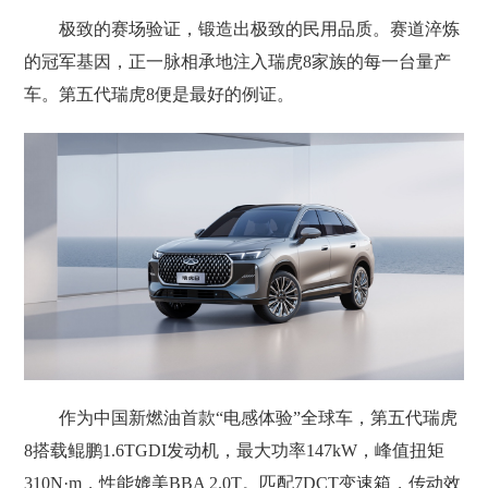
极致的赛场验证，锻造出极致的民用品质。赛道淬炼
的冠军基因，正一脉相承地注入瑞虎8家族的每一台量产
车。第五代瑞虎8便是最好的例证。
作为中国新燃油首款“电感体验”全球车，第五代瑞虎
8搭载鲲鹏1.6TGDI发动机，最大功率147kW，峰值扭矩
310N·m，性能媲美BBA 2.0T。匹配7DCT变速箱，传动效