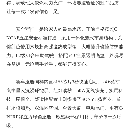
得，满载七人依然动力充沛。环塔赛道验证的冠军品质，
让每一次出发都信心十足。
安全守护，是给家人的最高承诺。车辆严格按照C-
NCAP五星安全标准打造，采用一体化笼式车身结构，关
键部位使用六块超高强度热成型钢，大幅提升碰撞防护能
力。L2级组合辅助驾驶，搭配540°全景透明底盘，路况尽
在掌握。无论新手老手，都能开得安心。
新车座舱同样内置8155芯片3秒快速启动、24.6英寸
寰宇星云沉浸环绕屏、红灯读秒、50W无线快充，实用科
技一应俱全。舒适性配置上则提供了SONY 8扬声器、前
排座椅加热、双温区空调、全景天窗、电动尾门。更有C-
PURE净立方绿色座舱，欧盟级环保用材，守护每一次呼
吸。