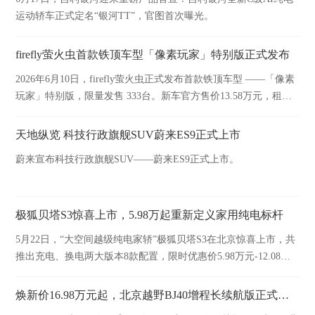
运动轿车正式定名“银河TT”，官图首次曝光。
firefly萤火虫首款铁顶车型「像素玩家」特别版正式发布
2026年6月10日，firefly萤火虫正式发布首款铁顶车型 ——「像素
玩家」特别版，限量发售 333台。新车官方售价13.58万元，租电
方案购车价仅9.58万元，并于今日开启交付。
天地纵览 科技行政旗舰SUV蔚来ES9正式上市
蔚来宣布科技行政旗舰SUV——蔚来ES9正式上市。
极狐贝塔S3惊喜上市，5.98万起重新定义家用纯电标杆
5月22日，“大空间越级纯电家轿”极狐贝塔S3在北京惊喜上市，共
推出充电、换电两大版本8款配置，限时优惠价5.98万元-12.08万
元。
焕新价16.98万元起，北京越野BJ40增程长续航版正式上市