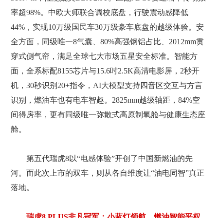
率超98%。中欧大师联合调校底盘，行驶震动感降低
44%，实现10万级国民车30万级豪车底盘的越级体验。安
全方面，同级唯一8气囊、80%高强钢铝占比、2012mm贯
穿式侧气帘，满足全球七大市场五星安全标准。智能方
面，全系标配8155芯片与15.6吋2.5K高清电影屏，2秒开
机，30秒识别20+指令，AI大模型支持四音区交互与方言
识别，燃油车也有电车智趣。2825mm越级轴距，84%空
间得房率，更有同级唯一弥散式高原制氧舱与健康生态座
舱。
第五代瑞虎8以“电感体验”开创了中国新燃油的先
河。而此次上市的双车，则从各自维度让“油电同智”真正
落地。
瑞虎8 PLUS非凡冠军：小蓝灯领航，燃油智能平权