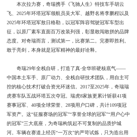
本次拉力赛，奇瑞携手《飞驰人生》特技车手胡云
飞、2025年环塔冠军领航员吴大军、越野名将李鹏程以及
2025年环塔冠军敖日格勒，以冠军阵容驾驶冠军车型出
征，以原厂素车直面百万改装列强，彰显敢闯敢拼的品牌
态度。对奇瑞而言，测试第一，比赛第二。完赛即胜利。
敢于亮剑，本身就是冠军精神的最好诠释。
奇瑞29年全栈自研，打造了真·全华班硬核底气——
中国本土车手、原厂动力、全栈自研技术团队，用自主可
控的核心技术打破合资光环迷信。2017至2025年，奇瑞瑞
虎赛车队五战环塔五次夺冠。瑞虎8家族更累计斩获41项
赛事冠军、40项全球荣誉、28项用户口碑，共计109项冠
军资产。这“征服赛场的冠军”“享誉全球的冠军”“用户心中
的冠军”三大底座，为奇瑞构筑起不可复制的品质护城
河。车辆在赛道上经历“一万次”的严苛试炼，只为造出用