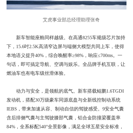
艾虎事业部总经理助理张奇
新车智能座舱同样越级。在高通8255车规级芯片加持
下，15.6吋2.5K高清窄边屏与端侧大模型共同上车，使得
本地语义提升40%，综合唤醒率≥98%，响应≤700ms。一
句话，即可搞定导航、空调与娱乐。全品牌手机互联，让
燃油车也有电车级丝滑体验。
动力与安全，是领航的底气。新车搭载鲲鹏1.6TGDI
发动机，搭配30万级豪车同源底盘与全新线控制动系统
IEBS，带来加速从容、制动自信的驾驶感受。9安全气囊
含后排侧气囊与主驾驶膝部气囊，铝合金防撞梁覆盖率
84%，全系标配540°全景影像，满足全球五星安全标准，