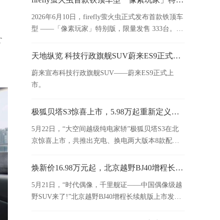
2026年6月10日，firefly萤火虫正式发布首款铁顶车
型 ——「像素玩家」特别版，限量发售 333台。新
T
车官方售价13.58万元，租电方案购车价仅9.58万
元，并于今日开启交付。
，
天地纵览 科技行政旗舰SUV蔚来ES9正式上市
蔚来宣布科技行政旗舰SUV——蔚来ES9正式上
市。
极狐贝塔S3惊喜上市，5.98万起重新定义家用纯电标杆
5月22日，“大空间越级纯电家轿”极狐贝塔S3在北
京惊喜上市，共推出充电、换电两大版本8款配
置，限时优惠价5.98万元-12.08万元。
焕新价16.98万元起，北京越野BJ40增程长续航版正式上市
5月21日，“时代偶像，千里舰证——中国偶像级越
野SUV来了!”北京越野BJ40增程长续航版上市发布
会在天津泰达航母主题公园举行。