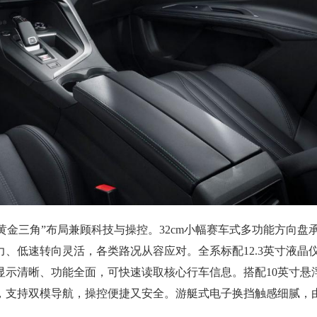
舱，以“黄金三角”布局兼顾科技与操控。32cm小幅赛车式多功能方向盘
、低速转向灵活，各类路况从容应对。全系标配12.3英寸液晶
显示清晰、功能全面，可快速读取核心行车信息。搭配10英寸悬
，支持双模导航，操控便捷又安全。游艇式电子换挡触感细腻，