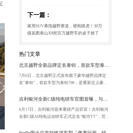
配
下一篇：
家用SUV勇闯越野赛道，硬刚路虎！30万
级岚图泰山X8把百万越野车的桌子掀了
热门文章
北京越野全新品牌定名泰钽，首款车型泰钽700亮相
7月6日，北京越野正式发布旗下豪华越野品牌定
名“泰钽”，首款车型为泰钽700，是重新定义豪华
越野SUV、引领品牌向上的战略之作。
吉利银河全新C级纯电轿车官图首曝，与用户共创定名“银河TT”！
6月17日，吉利银河迎来重磅产品官宣！吉利银河
全新C级AI纯电运动轿车正式定名“银河TT”，官图
首次曝光。
firefly萤火虫首款铁顶车型「像素玩家」特别版正式发布