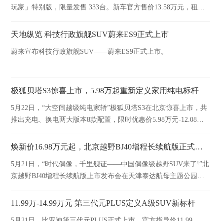
玩家」特别版，限量发售 333台。新车官方售价13.58万元，租电
方案购车价仅9.58万元，并于今日开启交付。
天地纵览 科技行政旗舰SUV蔚来ES9正式上市
蔚来宣布科技行政旗舰SUV——蔚来ES9正式上市。
极狐贝塔S3惊喜上市，5.98万起重新定义家用纯电标杆
5月22日，“大空间越级纯电家轿”极狐贝塔S3在北京惊喜上市，共
推出充电、换电两大版本8款配置，限时优惠价5.98万元-12.08万
元。
焕新价16.98万元起，北京越野BJ40增程长续航版正式上市
5月21日，“时代偶像，千里舰证——中国偶像级越野SUV来了!”北
京越野BJ40增程长续航版上市发布会在天津泰达航母主题公园举
行。
11.99万-14.99万元 第三代元PLUS定义A级SUV新标杆
5月21日，比亚迪第三代元PLUS正式上市，官方指导价11.99