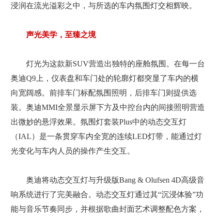
浸润在流光溢彩之中，与所选的车内氛围灯交相辉映。
声光美学，至臻之境
灯光为这款新SUV营造出独特的座舱氛围。在每一台
奥迪Q9上，仪表盘和车门处的轮廓灯都突显了车内的横
向宽阔感。前排车门标配氛围照明，后排车门则提供选
装。奥迪MMI全景显示屏下方及中控台内的间接照明营造
出微妙的悬浮效果。氛围灯套装Plus中的动态交互灯
（IAL）是一条贯穿车内全宽的连续LED灯带，能通过灯
光变化与车内人员的操作产生交互。
奥迪将动态交互灯与升级版Bang & Olufsen 4D高级音
响系统进行了完美融合。动态交互灯通过其“沉浸体验”功
能与音乐节奏同步，并根据歌曲封面艺术调整配色方案，