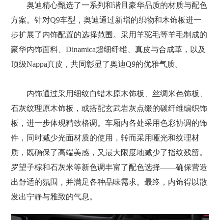
奥迪精心甄选了一系列和谐且豪华品质的材质与配色
方案。针对Q9车型，奥迪通过新增的织物和木饰板进一
步扩展了内饰配置的选择范围。采用羊驼毛等羊毛制成的
豪华内饰面料、Dinamica超细纤维、真皮与合成革，以及
顶级Nappa真皮，共同彰显了奥迪Q9的优雅气质。
内饰通过采用细纹白蜡木原木饰板、丝绸米色饰板、
石灰纹理原木饰板，或搭配玄武岩灰点缀的碳纤维编织饰
板，进一步体现精致格调。车厢内各处采用色彩协调的饰
件，同时减少光面材质的使用，转而采用哑光和纹理材
质，既确保了高端美感，又最大限度地减少了指纹残留。
罗望子棕和石灰米等新色调丰富了配色选择——确保营造
出舒适的氛围，并满足各种品味需求。最终，内饰得以散
发出宁静与雅致的气息。