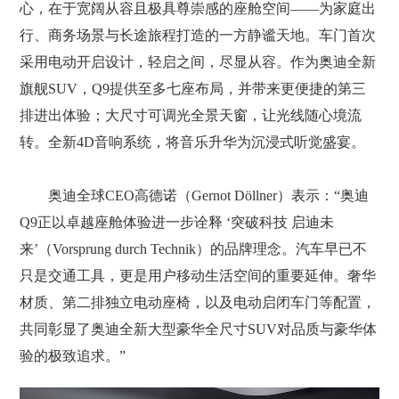
心，在于宽阔从容且极具尊崇感的座舱空间——为家庭出
行、商务场景与长途旅程打造的一方静谧天地。车门首次
采用电动开启设计，轻启之间，尽显从容。作为奥迪全新
旗舰SUV，Q9提供至多七座布局，并带来更便捷的第三
排进出体验；大尺寸可调光全景天窗，让光线随心境流
转。全新4D音响系统，将音乐升华为沉浸式听觉盛宴。
奥迪全球CEO高德诺（Gernot Döllner）表示：“奥迪
Q9正以卓越座舱体验进一步诠释 ‘突破科技 启迪未
来’（Vorsprung durch Technik）的品牌理念。汽车早已不
只是交通工具，更是用户移动生活空间的重要延伸。奢华
材质、第二排独立电动座椅，以及电动启闭车门等配置，
共同彰显了奥迪全新大型豪华全尺寸SUV对品质与豪华体
验的极致追求。”