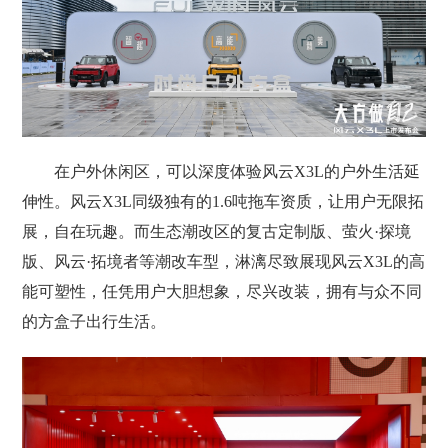
在户外休闲区，可以深度体验风云X3L的户外生活延
伸性。风云X3L同级独有的1.6吨拖车资质，让用户无限拓
展，自在玩趣。而生态潮改区的复古定制版、萤火·探境
版、风云·拓境者等潮改车型，淋漓尽致展现风云X3L的高
能可塑性，任凭用户大胆想象，尽兴改装，拥有与众不同
的方盒子出行生活。