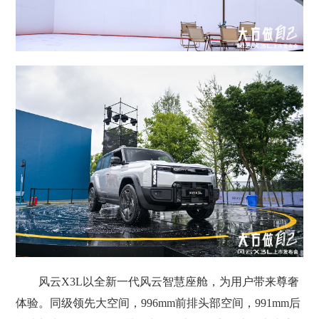
风云X3L以全新一代风云智慧座舱，为用户带来尊奢
体验。同级领先大空间，996mm前排头部空间，991mm后