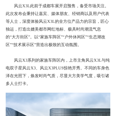
风云X3L此前于成都车展开启预售，备受市场关注。
此次发布会秉持让嘉宾、媒体朋友、经销商以及用户代表
等人士，深度体验风云X3L的全方位产品力的宗旨，匠心
独运，打造出媲美都市网红地标、极具时尚潮流气息
的“大方街区”。以“家族车阵区”“户外休闲区”“生态潮改
区”“技术展示区”营造出极致的互动氛围。
风云X3系列的家族车阵区内，上市主角风云X3L与纯
电双子星风云X3、风云X3PLUS惊艳开秀。不同的车身色
泽在光照下，焕发时尚气质，尽显大方美学气度，吸引诸
多人士打卡。