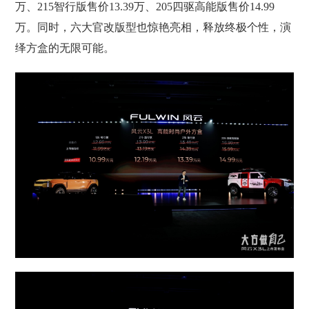
万、215智行版售价13.39万、205四驱高能版售价14.99
万。同时，六大官改版型也惊艳亮相，释放终极个性，演
绎方盒的无限可能。