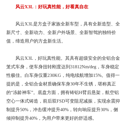
风云X3L：好玩真性能，好看真自在
风云X3L是方盒子家族全新车型，具有全新造型、全
新尺寸、全新动力、全新户外场景、全新智驾的独特价
值，缔造用户的方盒新生活。
风云X3L，好玩真性能。其具有超级安全的全铝合金
笼式车身，使车身扭转刚度达到31812Nm/deg，车身稳定
性极佳。白车身仅重230KG，纯电续航增加15%。值得一
提的是，全铝合金材质确保车身30年不生锈，堪称真正
的“冻龄神车”。底盘方面，拥有铸铝H臂后悬架，航空铝
空心一体式铸造，前后双FSD可变阻尼减振，实现余震抑
制提升50%，冲击缓冲提升40%，转向响应提升30%，侧
倾抑制提升40%，为用户带来更好的舒适感。