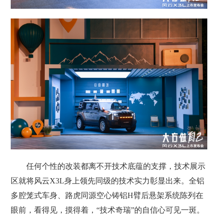
任何个性的改装都离不开技术底蕴的支撑，技术展示
区就将风云X3L身上领先同级的技术实力彰显出来。全铝
多腔笼式车身、路虎同源空心铸铝H臂后悬架系统陈列在
眼前，看得见，摸得着，“技术奇瑞”的自信心可见一斑。