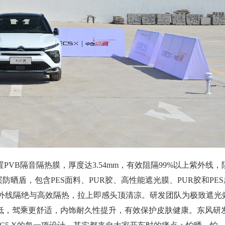
VB隔音隔热膜，厚度达3.54mm，有效阻隔99%以上紫外线，
晒盾，包含PES面料、PUR胶、高性能遮光膜、PUR胶和PES
0%紫外线隔绝与高效隔热，拉上即感头顶清凉。研发团队为极致遮光
低，驾乘更舒适，内饰耐久性提升，有效保护皮肤健康。东风研