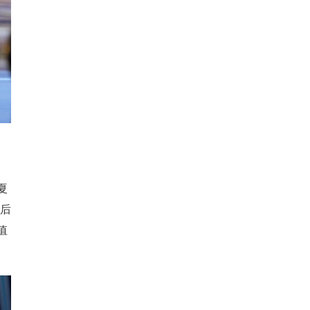
夏
随后
值