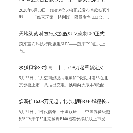
2026年6月10日，firefly萤火虫正式发布首款铁顶车
型 ——「像素玩家」特别版，限量发售 333台。新
车官方售价13.58万元，租电方案购车价仅9.58万
元，并于今日开启交付。
天地纵览 科技行政旗舰SUV蔚来ES9正式上市
蔚来宣布科技行政旗舰SUV——蔚来ES9正式上
市。
极狐贝塔S3惊喜上市，5.98万起重新定义家用纯电标杆
5月22日，“大空间越级纯电家轿”极狐贝塔S3在北
京惊喜上市，共推出充电、换电两大版本8款配
置，限时优惠价5.98万元-12.08万元。
焕新价16.98万元起，北京越野BJ40增程长续航版正式上市
5月21日，“时代偶像，千里舰证——中国偶像级越
野SUV来了!”北京越野BJ40增程长续航版上市发布
会在天津泰达航母主题公园举行。