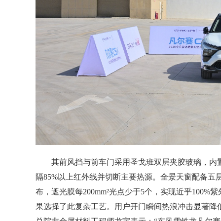
其前风挡与前车门采用圣戈班双层夹胶玻璃，内置P
隔85%以上红外线并切断主要热源。全景天窗配备五层防
布，遮光膜每200mm²光点少于5个，实现近乎10
果选择了此复杂工艺。用户开门瞬间热浪冲击显著降