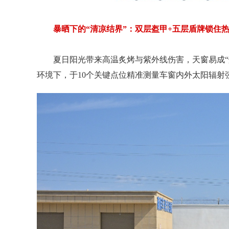
暴晒下的“清凉结界”：双层盔甲+五层盾牌锁住
夏日阳光带来高温炙烤与紫外线伤害，天窗易成“
环境下，于10个关键点位精准测量车窗内外太阳辐射