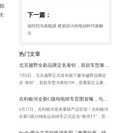
阳
下一篇：
天
福特烈马新能源 硬派设计的电动时代新解
法
热门文章
北京越野全新品牌定名泰钽，首款车型泰钽700亮相
7月6日，北京越野正式发布旗下豪华越野品牌定
名“泰钽”，首款车型为泰钽700，是重新定义豪华
越野SUV、引领品牌向上的战略之作。
吉利银河全新C级纯电轿车官图首曝，与用户共创定名“银河TT”！
6月17日，吉利银河迎来重磅产品官宣！吉利银河
全新C级AI纯电运动轿车正式定名“银河TT”，官图
首次曝光。
firefly萤火虫首款铁顶车型「像素玩家」特别版正式发布