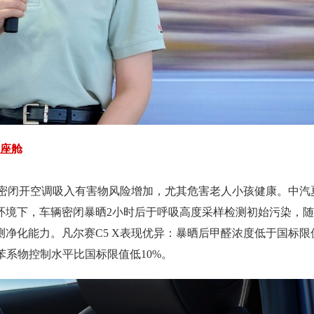
康座舱
，密闭开空调吸入有害物风险增加，尤其危害老人小孩健康。中汽
0W/㎡环境下，车辆密闭暴晒2小时后于呼吸高度采样检测初始污染，
净化能力。凡尔赛C5 X表现优异：暴晒后甲醛浓度低于国标限
，苯系物控制水平比国标限值低10%。