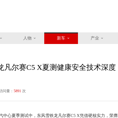
人物
新车
产业
凡尔赛C5 X夏测健康安全技术深度
访问量：
5891
次
年中汽中心夏季测试中，东风雪铁龙凡尔赛C5 X凭借硬核实力，荣膺