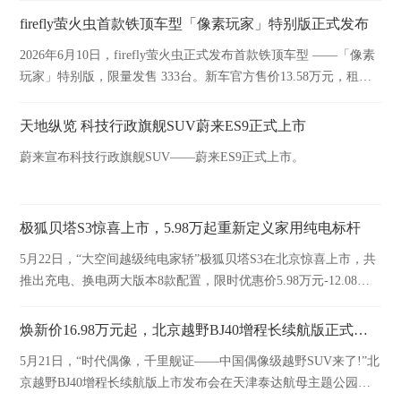
firefly萤火虫首款铁顶车型「像素玩家」特别版正式发布
2026年6月10日，firefly萤火虫正式发布首款铁顶车型 ——「像素
玩家」特别版，限量发售 333台。新车官方售价13.58万元，租电
方案购车价仅9.58万元，并于今日开启交付。
天地纵览 科技行政旗舰SUV蔚来ES9正式上市
蔚来宣布科技行政旗舰SUV——蔚来ES9正式上市。
极狐贝塔S3惊喜上市，5.98万起重新定义家用纯电标杆
5月22日，“大空间越级纯电家轿”极狐贝塔S3在北京惊喜上市，共
推出充电、换电两大版本8款配置，限时优惠价5.98万元-12.08万
元。
焕新价16.98万元起，北京越野BJ40增程长续航版正式上市
5月21日，“时代偶像，千里舰证——中国偶像级越野SUV来了!”北
京越野BJ40增程长续航版上市发布会在天津泰达航母主题公园举