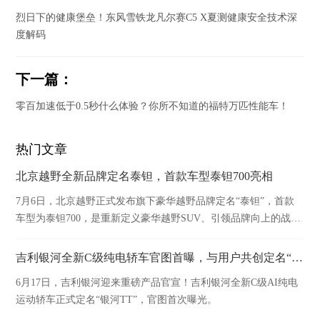
烈日下的健康堡垒！东风雪铁龙凡尔赛C5 X夏测健康安全技术深
度解码
下一篇：
零百加速低于0.5秒什么体验？你所不知道的福特万匹性能车！
热门文章
北京越野全新品牌定名泰钽，首款车型泰钽700亮相
7月6日，北京越野正式发布旗下豪华越野品牌定名“泰钽”，首款
车型为泰钽700，是重新定义豪华越野SUV、引领品牌向上的战略
之作。
吉利银河全新C级纯电轿车官图首曝，与用户共创定名“银河TT”！
6月17日，吉利银河迎来重磅产品官宣！吉利银河全新C级AI纯电
运动轿车正式定名“银河TT”，官图首次曝光。