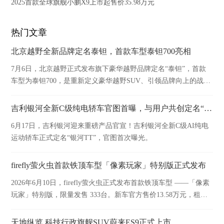
2025首款全球旗舰小鹏X9上市起售价35.98万元
热门文章
北京越野全新品牌定名泰钽，首款车型泰钽700亮相
7月6日，北京越野正式发布旗下豪华越野品牌定名“泰钽”，首款
车型为泰钽700，是重新定义豪华越野SUV、引领品牌向上的战略
之作。
吉利银河全新C级纯电轿车官图首曝，与用户共创定名“银河TT”！
6月17日，吉利银河迎来重磅产品官宣！吉利银河全新C级AI纯电
运动轿车正式定名“银河TT”，官图首次曝光。
firefly萤火虫首款铁顶车型「像素玩家」特别版正式发布
2026年6月10日，firefly萤火虫正式发布首款铁顶车型 ——「像素
玩家」特别版，限量发售 333台。新车官方售价13.58万元，租电
方案购车价仅9.58万元，并于今日开启交付。
天地纵览 科技行政旗舰SUV蔚来ES9正式上市