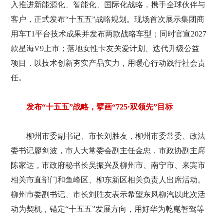
入推进新能源化、智能化、国际化战略，携手全球伙伴与
客户，正式发布“十五五”战略规划。现场首次展示集团商
用车T1平台技术成果并发布两款战略车型；同时官宣2027
款星海V9上市；落地女性卡友关爱计划、迭代升级公益
项目，以技术创新夯实产品实力，用暖心行动践行社会责
任。
发布“十五五”战略，擘画“725·双领先”目标
柳州市委副书记、市长刘胜友，柳州市委常委、政法
委书记廖剑波，市人大常委会副主任金忠，市政协副主席
陈家达，市政府秘书长吴振兴及柳州市、南宁市、来宾市
相关市直部门和鱼峰区、柳东新区相关负责人出席活动。
柳州市委副书记、市长刘胜友表示希望东风柳汽以此次活
动为契机，锚定“十五五”发展方向，用好华为乾崑智驾等