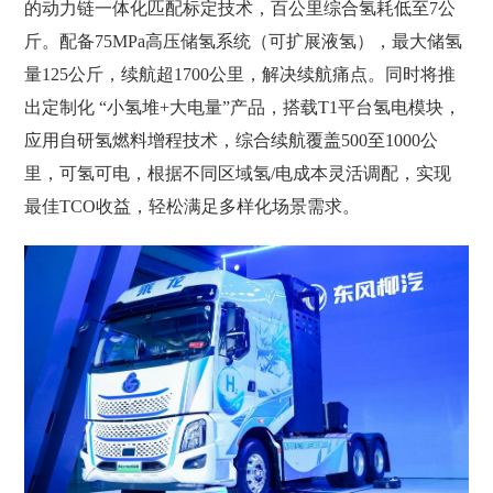
的动力链一体化匹配标定技术，百公里综合氢耗低至7公
斤。配备75MPa高压储氢系统（可扩展液氢），最大储氢
量125公斤，续航超1700公里，解决续航痛点。同时将推
出定制化 “小氢堆+大电量”产品，搭载T1平台氢电模块，
应用自研氢燃料增程技术，综合续航覆盖500至1000公
里，可氢可电，根据不同区域氢/电成本灵活调配，实现
最佳TCO收益，轻松满足多样化场景需求。