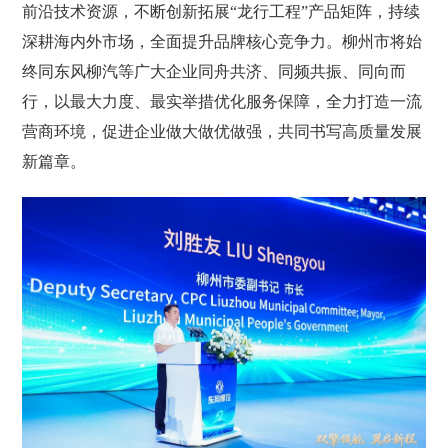
前沿技术资源，不断创新拓展“龙行工程”产品矩阵，持续
深耕海内外市场，全面提升品牌核心竞争力。柳州市将始
终同东风柳汽等广大企业同舟共济、同频共振、同向而
行，以最大力度、最实举措优化服务保障，全力打造一流
营商环境，促进企业做大做优做强，共同书写高质量发展
新篇章。