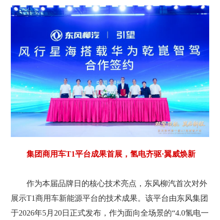
集团商用车T1平台成果首展，氢电齐驱·翼威焕新
作为本届品牌日的核心技术亮点，东风柳汽首次对外
展示T1商用车新能源平台的技术成果。该平台由东风集团
于2026年5月20日正式发布，作为面向全场景的“4.0氢电一