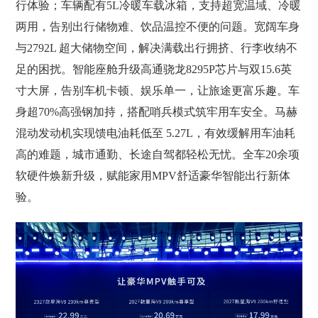
行体验；车辆配有5L冷暖车载冰箱，支持超宽温域、冷暖
两用，告别出行储物难、饮品温控不便的问题。宽阔车身
与2792L 超大储物空间，解决满载出行拥挤、行李收纳不
足的困扰。智能座舱升级高通骁龙8295P芯片与双15.6英
寸大屏，告别车机卡顿、娱乐单一，让旅途更富乐趣。车
身超70%高强钢加持，搭配哨兵模式筑牢用车安全。马赫
混动发动机实现馈电油耗低至 5.27L，有效缓解用车油耗
高的难题，城市通勤、长途自驾都轻松无忧。全车20余项
软硬件焕新升级，赋能家用MPV舒适豪华智能出行新体
验。