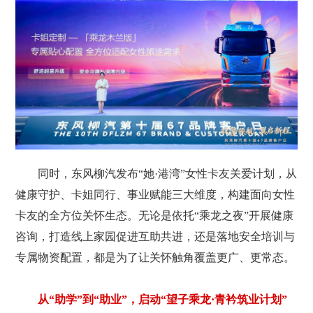
同时，东风柳汽发布“她·港湾”女性卡友关爱计划，从
健康守护、卡姐同行、事业赋能三大维度，构建面向女性
卡友的全方位关怀生态。无论是依托“乘龙之夜”开展健康
咨询，打造线上家园促进互助共进，还是落地安全培训与
专属物资配置，都是为了让关怀触角覆盖更广、更常态。
从“助学”到“助业”，启动“望子乘龙·青衿筑业计划”