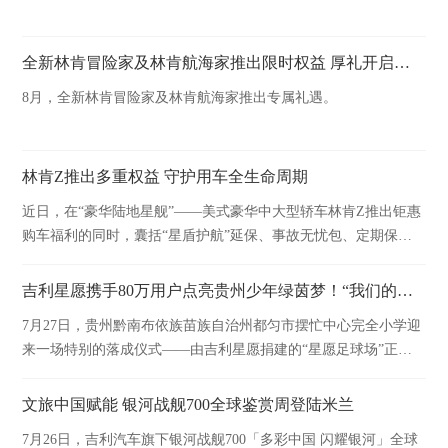
全新林肯冒险家及林肯航海家推出限时权益 厚礼开启豪华臻享
8月，全新林肯冒险家及林肯航海家推出专属礼遇。
林肯Z推出多重权益 守护用车全生命周期
近日，在“豪华陆地星舰”——美式豪华中大型轿车林肯Z推出钜惠
购车福利的同时，囊括“星盾护航”延保、事故无忧包、定期保养
套餐等多项权益与升级服务也已同步上线。
吉利星愿携手80万用户点亮贵州少年绿茵梦！“我们的星愿”第二季圆满收官
7月27日，贵州黔南布依族苗族自治州都匀市摆忙中心完全小学迎
来一场特别的落成仪式——由吉利星愿捐建的“星愿足球场”正式
启用，吉利星愿“我们的星愿”圆梦计划第二季圆满收官。
文旅中国赋能 银河战舰700全球鉴赏周登陆米兰
7月26日，吉利汽车旗下银河战舰700「多彩中国 闪耀银河」全球