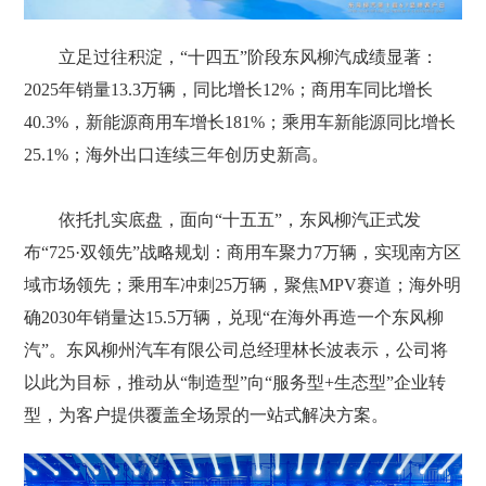
立足过往积淀，“十四五”阶段东风柳汽成绩显著：
2025年销量13.3万辆，同比增长12%；商用车同比增长
40.3%，新能源商用车增长181%；乘用车新能源同比增长
25.1%；海外出口连续三年创历史新高。
依托扎实底盘，面向“十五五”，东风柳汽正式发
布“725·双领先”战略规划：商用车聚力7万辆，实现南方区
域市场领先；乘用车冲刺25万辆，聚焦MPV赛道；海外明
确2030年销量达15.5万辆，兑现“在海外再造一个东风柳
汽”。东风柳州汽车有限公司总经理林长波表示，公司将
以此为目标，推动从“制造型”向“服务型+生态型”企业转
型，为客户提供覆盖全场景的一站式解决方案。