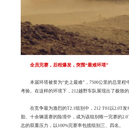
全员完赛，后程爆发，突围“最难环塔”
本届环塔被誉为“史上最难”，7500公里的总里
考验。在这样的环境下，212越野车队展现出了极致
在竞争最为激烈的T2.1组别中，212 T01以2.0
胎、十余辆退赛的险境中，成为该组别唯一完赛的2.0
志的双重压力，以100%完赛率包揽组别三、四名。