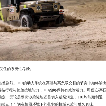
经受住的系统性考验。
差剧烈。T01的动力系统在高温与高负载交替的节奏中始终输
悬挂行程与轮胎接地能力，T01始终保持有效附着力。即便在碎
定。无论是攀爬沙梁陡坡还是切入断裂河道，T01均能顺利通
都验证了车辆在极限环境下的扎实的机械素质与耐久表现。