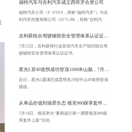
度闪耀世界。
福特汽车与吉利汽车成立西班牙合资公司
福特汽车公司（F. NYES，简称“福特汽车”）与吉
利汽车控股有限公司（0175.HK，简称“吉利汽
亚
车”）达成协议，双方将在西班牙瓦伦西亚工厂成
立合资公司。
吉利获组合驾驶辅助安全管理体系认证证书，辅助驾驶安全保障能力获国家级权威机构认可
7月21日，吉利获得行业首张汽车生产组织组合驾
驶辅助安全管理体系认证证书。
星光L穿49道拐成功登顶3300米山巅，7月16日晚8点正式上市
近日，星光L圆满完成昆明东川牯牛山49道拐登顶
挑战。
从单品价值到场景生态 领克900探享套件正式发布
7月14日，领克举办“暑期远行第一课暨领克900探
享套件上新”活动。