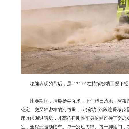
稳健表现的背后，是212 T01在持续极端工况下
比赛期间，清晨扬尘弥漫，正午烈日灼地，昼夜温
稳定。交叉轴密布的河道里，“鸡窝坑”路段连番考验
床连续碾过暗坑，其高抗扭刚性车身依然维持了姿态稳
过，全程无被动陷车。每一次过刀锋、每一脚油门，