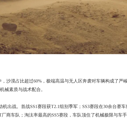
程中，沙漠占比超过60%，极端高温与无人区奔袭对车辆构成了严
的机械素质与战术配合。
T发动机出战。首战SS1赛段获T2.1组别季军；SS3赛段在30余台赛车
T厂商车队；淘汰率最高的SS5赛段，车队顶住了机械极限与车