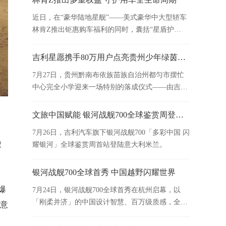
近日，在“豪华陆地星舰”——美式豪华中大型轿车
林肯Z推出钜惠购车福利的同时，囊括“星盾护
航”延保、事故无忧包、定期保养套餐等多项权益
与升级服务也已同步上线。
吉利星愿携手80万用户点亮贵州少年绿茵梦！“我们的星愿”第二季圆满收官
7月27日，贵州黔南布依族苗族自治州都匀市摆忙
中心完全小学迎来一场特别的落成仪式——由吉利
星愿捐建的“星愿足球场”正式启用，吉利星愿“我们
的星愿”圆梦计划第二季圆满收官。
文旅中国赋能 银河战舰700全球鉴赏周登陆米兰
7月26日，吉利汽车旗下银河战舰700「多彩中国 闪
峻
耀银河」全球鉴赏周首站登陆意大利米兰。
银河战舰700全球首秀 中国越野闪耀世界
爆
7月24日，银河战舰700全球首秀在杭州启幕，以
「刚柔并济」的中国设计智慧、百万级质感，全面
手意
展示其性能之上的质感进化，让中国越野以中华气