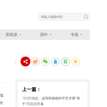
新能源
国外
专题
上一篇：
野车
“212行动志：赵闯和杨杨科学艺术展”将
大
于7月在京开幕