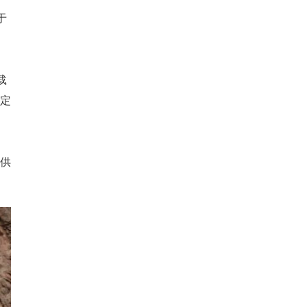
于
载
则定
提供