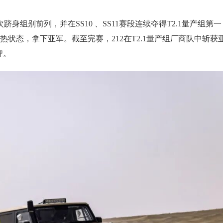
跻身组别前列，并在SS10 、SS11赛段连续夺得T2.1量产组第一
火热状态，拿下亚军。截至完赛，212在T2.1量产组厂商队中斩获
牌。