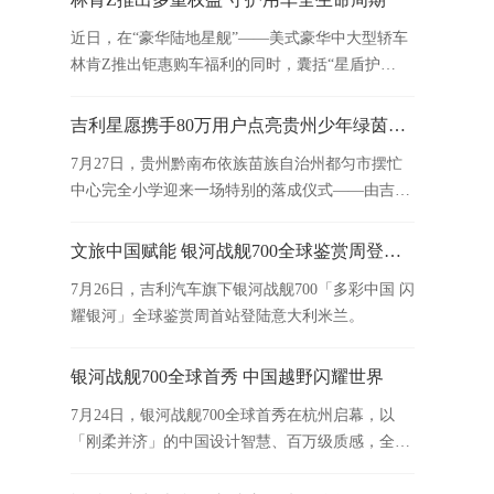
近日，在“豪华陆地星舰”——美式豪华中大型轿车
林肯Z推出钜惠购车福利的同时，囊括“星盾护
航”延保、事故无忧包、定期保养套餐等多项权益
与升级服务也已同步上线。
吉利星愿携手80万用户点亮贵州少年绿茵梦！“我们的星愿”第二季圆满收官
7月27日，贵州黔南布依族苗族自治州都匀市摆忙
中心完全小学迎来一场特别的落成仪式——由吉利
星愿捐建的“星愿足球场”正式启用，吉利星愿“我们
的星愿”圆梦计划第二季圆满收官。
文旅中国赋能 银河战舰700全球鉴赏周登陆米兰
7月26日，吉利汽车旗下银河战舰700「多彩中国 闪
耀银河」全球鉴赏周首站登陆意大利米兰。
银河战舰700全球首秀 中国越野闪耀世界
7月24日，银河战舰700全球首秀在杭州启幕，以
「刚柔并济」的中国设计智慧、百万级质感，全面
展示其性能之上的质感进化，让中国越野以中华气