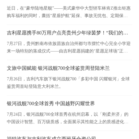
近日，在“豪华陆地星舰”——美式豪华中大型轿车林肯Z推出钜惠
购车福利的同时，囊括“星盾护航”延保、事故无忧包、定期保养
套餐等多项权益与升级服务也已同步上线。
吉利星愿携手80万用户点亮贵州少年绿茵梦！“我们的星愿”第二季圆满收官
7月27日，贵州黔南布依族苗族自治州都匀市摆忙中心完全小学迎
来一场特别的落成仪式——由吉利星愿捐建的“星愿足球场”正式
启用，吉利星愿“我们的星愿”圆梦计划第二季圆满收官。
文旅中国赋能 银河战舰700全球鉴赏周登陆米兰
7月26日，吉利汽车旗下银河战舰700「多彩中国 闪耀银河」全球
鉴赏周首站登陆意大利米兰。
银河战舰700全球首秀 中国越野闪耀世界
7月24日，银河战舰700全球首秀在杭州启幕，以「刚柔并济」的
中国设计智慧、百万级质感，全面展示其性能之上的质感进化，
让中国越野以中华气度闪耀世界。
福特汽车与吉利汽车成立西班牙合资公司