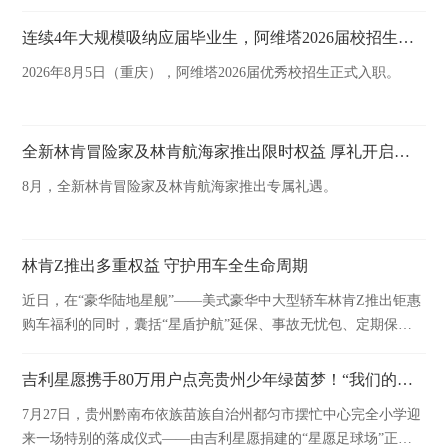
连续4年大规模吸纳应届毕业生，阿维塔2026届校招生正式入职
2026年8月5日（重庆），阿维塔2026届优秀校招生正式入职。
全新林肯冒险家及林肯航海家推出限时权益 厚礼开启豪华臻享
8月，全新林肯冒险家及林肯航海家推出专属礼遇。
林肯Z推出多重权益 守护用车全生命周期
近日，在“豪华陆地星舰”——美式豪华中大型轿车林肯Z推出钜惠
购车福利的同时，囊括“星盾护航”延保、事故无忧包、定期保养
套餐等多项权益与升级服务也已同步上线。
吉利星愿携手80万用户点亮贵州少年绿茵梦！“我们的星愿”第二季圆满收官
7月27日，贵州黔南布依族苗族自治州都匀市摆忙中心完全小学迎
来一场特别的落成仪式——由吉利星愿捐建的“星愿足球场”正式