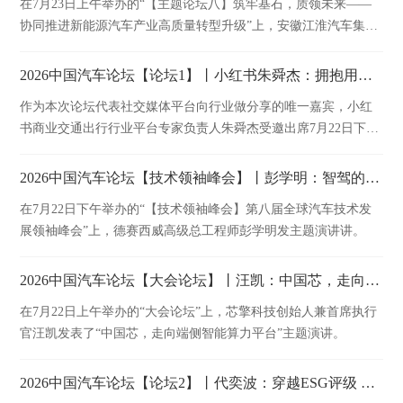
在7月23日上午举办的“【主题论坛八】筑牢基石，质领未来——
流平台，继续助推我国汽车产业高质量发展，早日共圆汽车强国
协同推进新能源汽车产业高质量转型升级”上，安徽江淮汽车集团
梦！
股份有限公司副总经理、首席质量官李卫华发表精彩演讲。
2026中国汽车论坛【论坛1】丨小红书朱舜杰：拥抱用户，建立长效经营阵地
作为本次论坛代表社交媒体平台向行业做分享的唯一嘉宾，小红
书商业交通出行行业平台专家负责人朱舜杰受邀出席7月22日下午
举办的主题论坛，并发表题为《拥抱用户，建立长效经营阵地》
的精彩演讲。
2026中国汽车论坛【技术领袖峰会】丨彭学明：智驾的发展路径和思考
在7月22日下午举办的“【技术领袖峰会】第八届全球汽车技术发
展领袖峰会”上，德赛西威高级总工程师彭学明发主题演讲讲。
2026中国汽车论坛【大会论坛】丨汪凯：中国芯，走向端侧智能算力平台
在7月22日上午举办的“大会论坛”上，芯擎科技创始人兼首席执行
官汪凯发表了“中国芯，走向端侧智能算力平台”主题演讲。
2026中国汽车论坛【论坛2】丨代奕波：穿越ESG评级 释放ESG管理价值