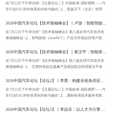
在7月22日下午举办的“【主题论坛二】中国标准·国际视野——汽
车行业ESG评价体系的对标与融合”上，责扬天下（北京）管理顾
问有限公司副总裁代奕波发表精彩演讲。
2026中国汽车论坛【技术领袖峰会】丨卢游：智能驾驶赋能国际化车企
在7月22日下午举办的“【技术领袖峰会】第八届全球汽车技术发
展领袖峰会”上，智驾新程（neueHCT）产品与市场总经理卢游发
表精彩演讲。
2026中国汽车论坛【技术领袖峰会】丨蒋汉平：智能座舱到AI舱驾融合演变的芯片视野
在7月22日下午举办的“【技术领袖峰会】第八届全球汽车技术发
展领袖峰会”上，芯擎科技副总裁兼产品规划部总经理蒋汉平发表
精彩演讲。
2026中国汽车论坛【论坛2】丨李蕾：构建全链条供应链韧性——可持续供应链建设和尽职调查
在7月22日下午举办的“【主题论坛二】中国标准·国际视野——汽
车行业ESG评价体系的对标与融合”上，通标标准技术服务有限公
司管理与保证事业群可持续发展总经理李蕾发表精彩演讲。
2026中国汽车论坛【论坛5】丨李喆乐：以人才为引擎 驱动产业升级的创新实践与探索