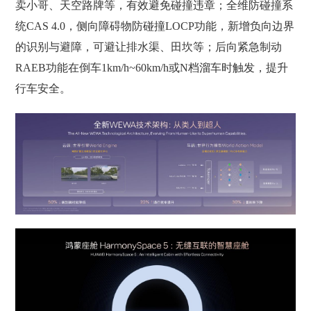
卖小哥、天空路牌等，有效避免碰撞违章；全维防碰撞系
统CAS 4.0，侧向障碍物防碰撞LOCP功能，新增负向边界
的识别与避障，可避让排水渠、田坎等；后向紧急制动
RAEB功能在倒车1km/h~60km/h或N档溜车时触发，提升
行车安全。