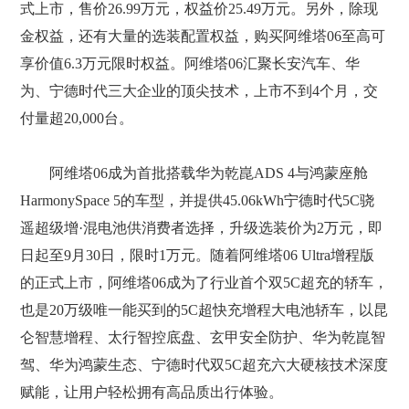
式上市，售价26.99万元，权益价25.49万元。另外，除现
金权益，还有大量的选装配置权益，购买阿维塔06至高可
享价值6.3万元限时权益。阿维塔06汇聚长安汽车、华
为、宁德时代三大企业的顶尖技术，上市不到4个月，交
付量超20,000台。
阿维塔06成为首批搭载华为乾崑ADS 4与鸿蒙座舱
HarmonySpace 5的车型，并提供45.06kWh宁德时代5C骁
遥超级增·混电池供消费者选择，升级选装价为2万元，即
日起至9月30日，限时1万元。随着阿维塔06 Ultra增程版
的正式上市，阿维塔06成为了行业首个双5C超充的轿车，
也是20万级唯一能买到的5C超快充增程大电池轿车，以昆
仑智慧增程、太行智控底盘、玄甲安全防护、华为乾崑智
驾、华为鸿蒙生态、宁德时代双5C超充六大硬核技术深度
赋能，让用户轻松拥有高品质出行体验。