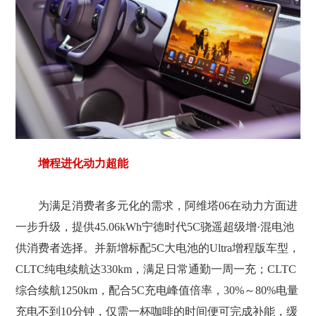
增程进化动力超能
为满足消费者多元化的需求，阿维塔06在动力方面进
一步升级，提供45.06kWh宁德时代5C骁遥超级增·混电池
供消费者选择。并新增标配5C大电池的Ultra增程版车型，
CLTC纯电续航达330km，满足日常通勤一周一充；CLTC
综合续航1250km，配合5C充电峰值倍率，30%～80%电量
充电不到10分钟，仅需一杯咖啡的时间便可完成补能，缓