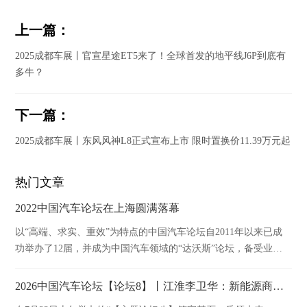
上一篇：
2025成都车展丨官宣星途ET5来了！全球首发的地平线J6P到底有
多牛？
下一篇：
2025成都车展丨东风风神L8正式宣布上市 限时置换价11.39万元起
热门文章
2022中国汽车论坛在上海圆满落幕
以“高端、求实、重效”为特点的中国汽车论坛自2011年以来已成
功举办了12届，并成为中国汽车领域的“达沃斯”论坛，备受业内
外广泛关注。作为汽车行业顶级盛会，中国汽车论坛依托于汽车
行业权威组织——中国汽车工业协会，将继续充分发挥桥梁和纽
2026中国汽车论坛【论坛8】丨江淮李卫华：新能源商用车产业链技术质量与安全管控实践
带作用，强力打造及时向行业输出新思想和智慧碰撞的高水平交