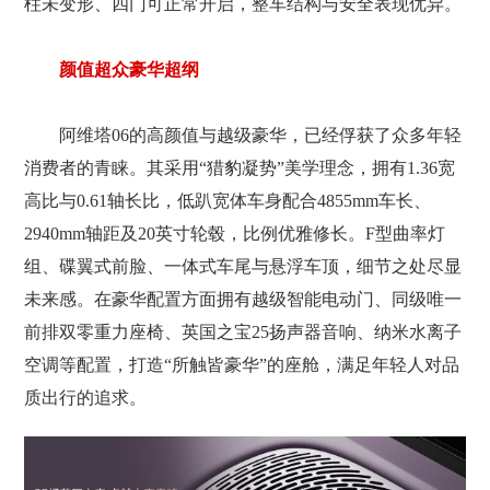
柱未变形、四门可正常开启，整车结构与安全表现优异。
颜值超众豪华超纲
阿维塔06的高颜值与越级豪华，已经俘获了众多年轻
消费者的青睐。其采用“猎豹凝势”美学理念，拥有1.36宽
高比与0.61轴长比，低趴宽体车身配合4855mm车长、
2940mm轴距及20英寸轮毂，比例优雅修长。F型曲率灯
组、碟翼式前脸、一体式车尾与悬浮车顶，细节之处尽显
未来感。在豪华配置方面拥有越级智能电动门、同级唯一
前排双零重力座椅、英国之宝25扬声器音响、纳米水离子
空调等配置，打造“所触皆豪华”的座舱，满足年轻人对品
质出行的追求。