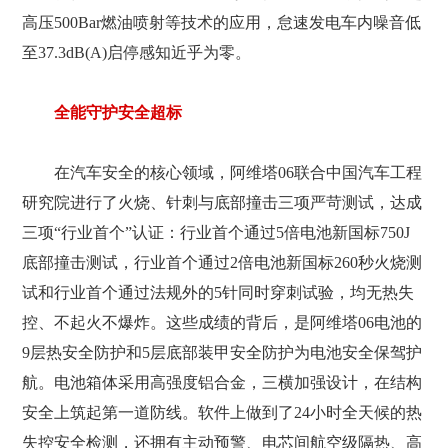
高压500Bar燃油喷射等技术的应用，怠速发电车内噪音低
至37.3dB(A)启停感知近乎为零。
全能守护安全超标
在汽车安全的核心领域，阿维塔06联合中国汽车工程
研究院进行了火烧、针刺与底部撞击三项严苛测试，达成
三项“行业首个”认证：行业首个通过5倍电池新国标750J
底部撞击测试，行业首个通过2倍电池新国标260秒火烧测
试和行业首个通过法规外的5针同时穿刺试验，均无热失
控、不起火不爆炸。这些成绩的背后，是阿维塔06电池的
9层热安全防护和5层底部装甲安全防护为电池安全保驾护
航。电池箱体采用高强度铝合金，三横加强设计，在结构
安全上筑起第一道防线。软件上做到了24小时全天候的热
失控安全检测，还拥有主动预警、电芯间航空级隔热、高