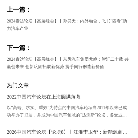
上一篇：
2024泰达论坛【高层峰会】丨孙昊天：内外融合，飞书“四看”助
力汽车产业
下一篇：
2024泰达论坛【高层峰会】丨东风汽车集团尤峥：智汇二十载 共
赢创未来 创新巩固拓展新优势 携手同行创造新价值
热门文章
2022中国汽车论坛在上海圆满落幕
以“高端、求实、重效”为特点的中国汽车论坛自2011年以来已成
功举办了12届，并成为中国汽车领域的“达沃斯”论坛，备受业内
外广泛关注。作为汽车行业顶级盛会，中国汽车论坛依托于汽车
行业权威组织——中国汽车工业协会，将继续充分发挥桥梁和纽
2026中国汽车论坛【论坛8】丨江淮李卫华：新能源商用车产业链技术质量与安全管控实践
带作用，强力打造及时向行业输出新思想和智慧碰撞的高水平交