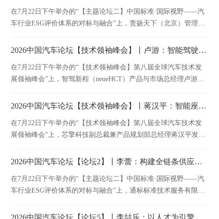
在7月22日下午举办的“【主题论坛二】中国标准·国际视野——汽
车行业ESG评价体系的对标与融合”上，责扬天下（北京）管理顾
问有限公司副总裁代奕波发表精彩演讲。
2026中国汽车论坛【技术领袖峰会】丨卢游：智能驾驶赋能国际化车企
在7月22日下午举办的“【技术领袖峰会】第八届全球汽车技术发
展领袖峰会”上，智驾新程（neueHCT）产品与市场总经理卢游发
表精彩演讲。
2026中国汽车论坛【技术领袖峰会】丨蒋汉平：智能座舱到AI舱驾融合演变的芯片视野
在7月22日下午举办的“【技术领袖峰会】第八届全球汽车技术发
展领袖峰会”上，芯擎科技副总裁兼产品规划部总经理蒋汉平发表
精彩演讲。
2026中国汽车论坛【论坛2】丨李蕾：构建全链条供应链韧性——可持续供应链建设和尽职调查
在7月22日下午举办的“【主题论坛二】中国标准·国际视野——汽
车行业ESG评价体系的对标与融合”上，通标标准技术服务有限公
司管理与保证事业群可持续发展总经理李蕾发表精彩演讲。
2026中国汽车论坛【论坛5】丨李喆乐：以人才为引擎 驱动产业升级的创新实践与探索