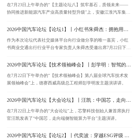
在7月23日上午举办的“【主题论坛八】筑牢基石，质领未来——
流平台，继续助推我国汽车产业高质量发展，早日共圆汽车强国
协同推进新能源汽车产业高质量转型升级”上，安徽江淮汽车集团
梦！
股份有限公司副总经理、首席质量官李卫华发表精彩演讲。
2026中国汽车论坛【论坛1】丨小红书朱舜杰：拥抱用户，建立长效经营阵地
作为本次论坛代表社交媒体平台向行业做分享的唯一嘉宾，小红
书商业交通出行行业平台专家负责人朱舜杰受邀出席7月22日下午
举办的主题论坛，并发表题为《拥抱用户，建立长效经营阵地》
的精彩演讲。
2026中国汽车论坛【技术领袖峰会】丨彭学明：智驾的发展路径和思考
在7月22日下午举办的“【技术领袖峰会】第八届全球汽车技术发
展领袖峰会”上，德赛西威高级总工程师彭学明发主题演讲讲。
2026中国汽车论坛【大会论坛】丨汪凯：中国芯，走向端侧智能算力平台
在7月22日上午举办的“大会论坛”上，芯擎科技创始人兼首席执行
官汪凯发表了“中国芯，走向端侧智能算力平台”主题演讲。
2026中国汽车论坛【论坛2】丨代奕波：穿越ESG评级 释放ESG管理价值