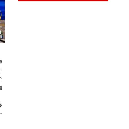
源
上
个
国
转
一