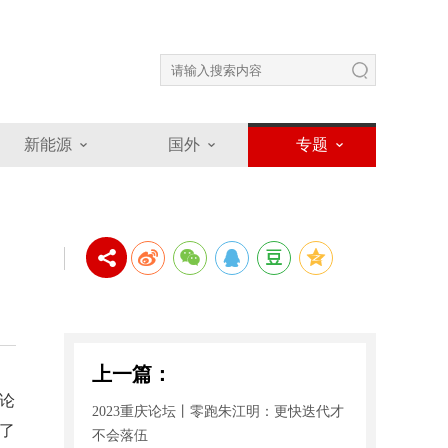
新能源
国外
专题
上一篇：
庆论
2023重庆论坛丨零跑朱江明：更快迭代才
了
不会落伍