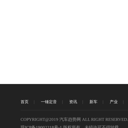
首页
一锤定音
资讯
新车
产业
COPYRIGHT@2019 汽车趋势网 ALL RIGHT RESERVED
琼ICP备19002218号-1
版权所有，未经许可不得转载