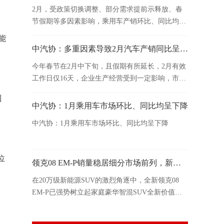
2月，受政策切换调整、部分需求提前示释放、春
节假期等多因素影响，乘用车产销环比、同比均呈
下降。
能
中汽协：多重因素导致2月汽车产销同比呈现下滑
呈
今年春节在2月中下旬，且假期有所延长，2月有效
工作日仅16天，企业生产经营受到一定影响，市场
活跃度总体有所下降。
到
中汽协：1月乘用车市场环比、同比均呈下降
大
中汽协：1月乘用车市场环比、同比均呈下降
位
领克08 EM-P销量稳居细分市场前列，新增230超长续航Ultra版型
在20万级新能源SUV的激烈角逐中，全新领克08
EM-P已强势树立起家庭豪华智混SUV全新价值标
杆。